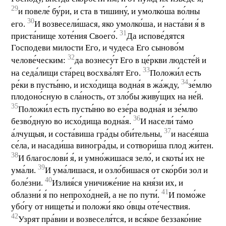
29
и повеле́ бу́ри, и ста в тишину́, и умолко́ша во́лны
30
его.
И возвесели́шася, яко умолко́ша, и наста́ви я́ в
31
приста́нище хоте́ния Своего́.
Да испове́дятся
Господеви милости Его, и чудеса Его сыново́м
32
челове́ческим:
да вознесу́т Его в це́ркви людсте́й и
33
на седа́лищи ста́рец восхва́лят Его.
Положи́л есть
34
ре́ки в пусты́ню, и исхо́дища водна́я в жа́жду,
зе́млю
плодоно́сную в сла́ность, от зло́бы живу́щих на не́й.
35
Положи́л есть пусты́ню во езе́ра водна́я и зе́млю
36
безво́дную во исхо́дища водна́я.
И насели́ та́мо
37
а́лчущыя, и соста́виша гра́ды оби́тельны,
и насе́яша
се́ла, и насади́ша виногра́ды, и сотвори́ша плод жи́тен.
38
И благослови́ я́, и умно́жишася зело́, и скоты́ их не
39
ума́ли.
И ума́лишася, и озло́бишася от ско́рби зол и
40
боле́зни.
Излия́ся уничиже́ние на кня́зи их, и
41
облазни́ я́ по непрохо́дней, а не по пути́.
И помо́же
убо́гу от нищеты́ и положи́ яко о́вцы оте́чествия.
42
Узрят пра́вии и возвеселя́тся, и вся́кое беззако́ние