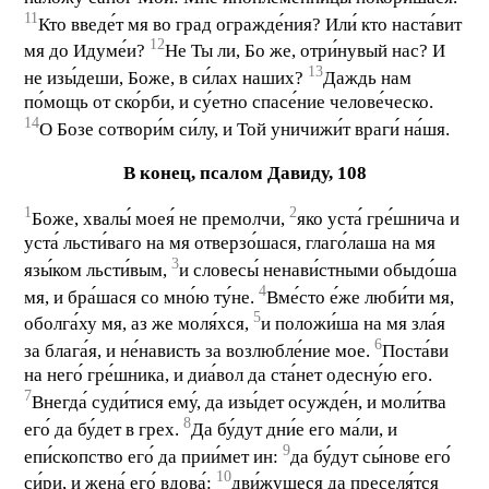
11
Кто введе́т мя во град огражде́ния? Или́ кто наста́вит
12
мя до Идуме́и?
Не Ты ли, Бо же, отри́нувый нас? И
13
не изы́деши, Боже, в си́лах наших?
Даждь нам
по́мощь от ско́рби, и су́етно спасе́ние челове́ческо.
14
О Бозе сотвори́м си́лу, и Той уничижи́т враги́ на́шя.
В конец, псалом Давиду, 108
1
2
Боже, хвалы́ моея́ не премолчи,
яко уста́ гре́шнича и
уста́ льсти́ваго на мя отверзо́шася, глаго́лаша на мя
3
язы́ком льсти́вым,
и словесы́ ненави́стными обыдо́ша
4
мя, и бра́шася со мно́ю ту́не.
Вме́сто е́же люби́ти мя,
5
оболга́ху мя, аз же моля́хся,
и положи́ша на мя зла́я
6
за блага́я, и не́нависть за возлюбле́ние мое.
Поста́ви
на него́ гре́шника, и диа́вол да ста́нет одесну́ю его.
7
Внегда́ суди́тися ему́, да изы́дет осужде́н, и моли́тва
8
его́ да бу́дет в грех.
Да бу́дут дни́е его ма́ли, и
9
епи́скопство его́ да прии́мет ин:
да бу́дут сы́нове его́
10
си́ри, и жена́ его́ вдова́:
дви́жущеся да преселя́тся