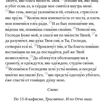
Твоего, яко бла́га ми́лость Твоя.
Изба́ви мя, яко нищ
и убо́г есмь аз, и се́рдце мое смяте́ся внутрь мене́.
23
Яко сень, внегда́ уклони́тися ей, отъя́хся, стрясо́хся
24
яко пру́зи.
Коле́на моя изнемого́ста от поста́, и плоть
25
моя измени́ся еле́а ра́ди.
И аз бых поноше́ние им,
26
ви́деша мя, покива́ша глава́ми свои́ми.
Помози́ ми,
27
Господи Боже мой, и спаси́ мя по ми́лости Твоей,
и
да разуме́ют, яко ру́ка Твоя сия́, и Ты, Господи,
28
сотвори́л еси́ ю́.
Проклену́т ти́и, и Ты благослови́ши:
востаю́щии на мя да постыдя́тся, раб же Твой
29
возвесели́тся.
Да облеку́тся оболгающии мя в
срамоту́, и оде́ждутся, яко оде́ждею, студо́м сво́им.
30
Испове́мся Господеви зело́ усты́ мои́ми, и посреде́
31
мно́гих восхвалю́ Его,
яко предста́ одесну́ю убо́гаго,
е́же спасти́ от гоня́щих ду́шу мою.
Слава
:
По 15-й кафисме,
Трисвятое. И по
Отче наш: