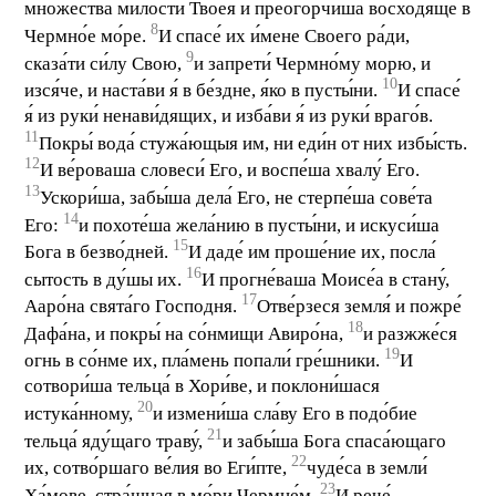
мно́жества ми́лости Твоея и преогорчи́ша восходя́ще в
8
Чермно́е мо́ре.
И спасе́ их и́мене Своего ра́ди,
9
сказа́ти си́лу Свою,
и запрети́ Чермно́му морю, и
10
изся́че, и наста́ви я́ в бе́здне, я́ко в пусты́ни.
И спасе́
я́ из руки́ ненави́дящих, и изба́ви я́ из руки́ враго́в.
11
Покры́ вода́ стужа́ющыя им, ни еди́н от них избы́сть.
12
И ве́роваша словеси́ Его, и воспе́ша хвалу́ Его.
13
Ускори́ша, забы́ша дела́ Его, не стерпе́ша сове́та
14
Его:
и похоте́ша жела́нию в пусты́ни, и искуси́ша
15
Бога в безво́дней.
И даде́ им проше́ние их, посла́
16
сытость в ду́шы их.
И прогне́ваша Моисе́а в стану́,
17
Ааро́на свята́го Господня.
Отве́рзеся земля́ и пожре́
18
Дафа́на, и покры́ на со́нмищи Авиро́на,
и разжже́ся
19
огнь в со́нме их, пла́мень попали́ гре́шники.
И
сотвори́ша тельца́ в Хори́ве, и поклони́шася
20
истука́нному,
и измени́ша сла́ву Его в подо́бие
21
тельца́ яду́щаго траву́,
и забы́ша Бога спаса́ющаго
22
их, сотво́ршаго ве́лия во Еги́пте,
чуде́са в земли́
23
Ха́мове, стра́шная в мо́ри Чермне́м.
И рече́