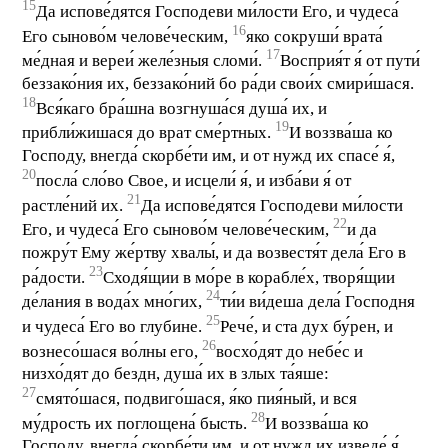
15
Да испове́дятся Господеви ми́лости Его, и чудеса́
16
Его сыново́м челове́ческим,
яко сокруши́ врата́
17
ме́дная и вереи́ желе́зныя сломи́.
Восприя́т я́ от пути́
беззако́ния их, беззако́ний бо ра́ди свои́х смири́шася.
18
Вся́каго бра́шна возгнуша́ся душа́ их, и
19
прибли́жишася до врат сме́ртных.
И воззва́ша ко
Господу, внегда́ скорбе́ти им, и от нужд их спасе́ я́,
20
посла́ сло́во Свое, и исцели́ я́, и изба́ви я́ от
21
растле́ний их.
Да испове́дятся Господеви ми́лости
22
Его, и чудеса́ Его сыново́м челове́ческим,
и да
пожру́т Ему же́ртву хвалы́, и да возвестя́т дела́ Его в
23
ра́дости.
Сходя́щии в мо́ре в корабле́х, творя́щии
24
де́лания в вода́х мно́гих,
ти́и ви́деша дела́ Господня
25
и чудеса́ Его во глубине.
Рече́, и ста дух бу́рен, и
26
вознесо́шася во́лны его,
восхо́дят до небе́с и
низхо́дят до бездн, душа́ их в злых та́яше:
27
смято́шася, подвиго́шася, я́ко пия́ный, и вся
28
му́дрость их поглощена́ бысть.
И воззва́ша ко
Господу, внегда́ скорбе́ти им, и от нужд их изведе́ я́,