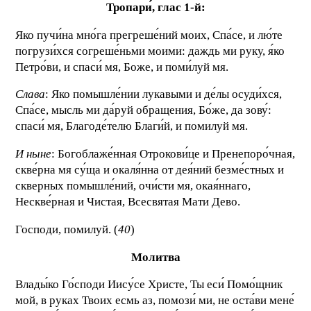
Тропари́, глас 1-й:
Яко пучи́на мно́га прегреше́ний моих, Спа́се, и лю́те
погрузи́хся согреше́ньми моими: даждь ми руку, я́ко
Петро́ви, и спаси́ мя, Боже, и поми́луй мя.
Слава
: Яко помышле́нии лукавыми и де́лы осуди́хся,
Спа́се, мысль ми да́руй обращения, Бо́же, да зову́:
спаси́ мя, Благоде́телю Благи́й, и помилуй мя.
И ныне
: Богоблаже́нная Отрокови́це и Пренепоро́чная,
скве́рна мя су́ща и окаля́нна от дея́ний безме́стных и
скверных помышле́ний, очи́сти мя, окая́ннаго,
Нескве́рная и Чистая, Всесвятая Мати Дево.
Господи, помилуй. (
40
)
Молитва
Влады́ко Го́споди Иису́се Христе, Ты еси́ Помо́щник
мой, в руках Твоих есмь аз, помози́ ми, не оста́ви мене́