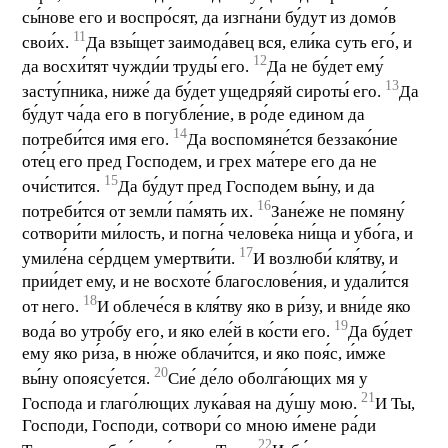
сы́нове его и воспро́сят, да изгна́ни бу́дут из домо́в
11
свои́х.
Да взы́щет заимода́вец вся, ели́ка суть его́, и
12
да восхи́тят чужди́и труды́ его.
Да не бу́дет ему́
13
засту́пника, ниже́ да бу́дет ущедря́яй сироты́ его.
Да
бу́дут ча́да его в погубле́ние, в ро́де едином да
14
потреби́тся имя его.
Да воспомяне́тся беззако́ние
оте́ц его пред Господем, и грех ма́тере его да не
15
очи́стится.
Да бу́дут пред Господем вы́ну, и да
16
потреби́тся от земли́ па́мять их.
Зане́же не помяну́
сотвори́ти ми́лость, и погна́ челове́ка ни́ща и убо́га, и
17
умиле́на се́рдцем умертви́ти.
И возлюби́ кля́тву, и
прии́дет ему, и не восхоте́ благослове́ния, и удали́тся
18
от него.
И облече́ся в кля́тву яко в ри́зу, и вни́де яко
19
вода́ во утро́бу его, и яко еле́й в ко́сти его.
Да бу́дет
ему яко ри́за, в ню́же облачи́тся, и яко поя́с, и́мже
20
вы́ну опоясу́ется.
Сие́ де́ло оболга́ющих мя у
21
Господа и глаго́лющих лука́вая на ду́шу мою.
И Ты,
Господи, Господи, сотвори́ со мною и́мене ра́ди
22