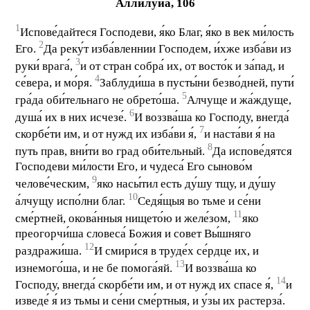
Аллилу́иа, 106
1
Испове́дайтеся Господеви, я́ко Благ, я́ко в век ми́лость
2
Его.
Да реку́т изба́вленнии Господем, и́хже изба́ви из
3
руки́ врага́,
и от стран собра́ их, от восто́к и за́пад, и
4
се́вера, и мо́ря.
Заблуди́ша в пусты́ни безво́дней, пути́
5
гра́да оби́тельнаго не обрето́ша.
Алчуще и жа́ждуще,
6
душа́ их в них исчезе́.
И воззва́ша ко Господу, внегда́
7
скорбе́ти им, и от нужд их изба́ви я́,
и наста́ви я́ на
8
путь прав, вни́ти во град оби́тельный.
Да испове́дятся
Господеви ми́лости Его, и чудеса́ Его сыново́м
9
челове́ческим,
яко насы́тил есть ду́шу тщу, и ду́шу
10
а́лчущу испо́лни благ.
Седя́щыя во тьме и се́ни
11
сме́ртней, окова́нныя нището́ю и желе́зом,
яко
преогорчи́ша словеса́ Божия и совет Вы́шняго
12
раздражи́ша.
И смири́ся в труде́х се́рдце их, и
13
изнемого́ша, и не бе помога́яй.
И воззва́ша ко
14
Господу, внегда́ скорбе́ти им, и от нужд их спасе я́,
и
изведе́ я́ из тьмы и се́ни сме́ртныя, и у́зы их растерза́.