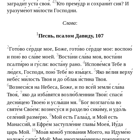
43
загради́т уста́ своя́.
Кто прему́др и сохрани́т сия? И
уразуме́ют ми́лости Господни.
Слава
:
1
Песнь, псалом Давиду, 107
2
Гото́во се́рдце мое, Боже, гото́во се́рдце мое: воспою́
3
и пою́ во сла́ве моей.
Воста́ни сла́ва моя, воста́ни
4
псалти́рю и гу́сли: воста́ну рано.
Испове́мся Тебе в
5
лю́дех, Господи, пою́ Тебе́ во язы́цех.
Яко ве́лия верху́
небе́с ми́лость Твоя и до о́блак и́стина Твоя.
6
Вознеси́ся на Небеса, Боже, и по все́й земли́ сла́ва
7
Твоя́,
яко да изба́вятся возлю́бленнии Твои́: спаси́
8
десни́цею Твоею́ и услы́ши мя.
Бог возглаго́ла во
святе́м Сво́ем: вознесу́ся и разделю́ сики́му, и удо́ль
9
селе́ний разме́рю.
Мой есть Галаа́д, и Мой есть
Манасси́й, и Ефре́м заступле́ние главы́ Моея́, Иу́да
10
царь Мой.
Моа́в коно́б упова́ния Моего, на Идуме́ю
наложу́ сапо́г Мой: Мне иноплеме́нницы покори́шася.