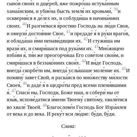
сыно́в свои́х и дще́рей, яже пожро́ша истука́нным
39
ханаа́нским, и убие́на бысть земля́ их кровьми́,
и
оскверни́ся в де́лех их, и соблуди́ша в начина́ниих
40
своих.
И разгне́вася я́ростию Господь на лю́ди Своя,
41
и омерзи́ достоя́ние Свое,
и предаде́ я́ в ру́ки враго́в,
42
и облада́ша и́ми ненави́дящии их.
И стужи́ша им
43
врази́ их, и смири́шася под рука́ми их.
Мно́жицею
изба́ви я́, ти́и же преогорчи́ша Его сове́том свои́м, и
44
смири́шася в беззако́ниих свои́х.
И ви́де Господь,
45
внегда́ скорбе́ти им, внегда́ услы́шаше моле́ние их.
И
помяну́ завет Свой, и раска́яся по мно́жеству ми́лости
46
Своея́,
и даде́ я́ в щедро́ты пред всеми плени́вшими
47
я́.
Спаси́ ны, Господи, Боже наш, и собери́ ны от
язы́к, испове́датися и́мени Твоему́ свято́му, хвали́тися
48
во хвале́ Твоей.
Благослове́н Господь Бог Изра́илев
от века и до века. И реку́т вси лю́дие: бу́ди, бу́ди.
Слава
: