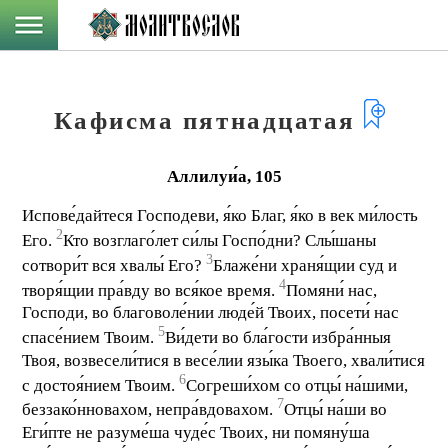
Кафисма пятнадцатая
Аллилуи́а, 105
Испове́дайтеся Господеви, я́ко Благ, я́ко в век ми́лость
2
Его.
Кто возглаго́лет си́лы Госпо́дни? Слы́шаны
3
сотвори́т вся хвалы́ Его?
Блаже́ни храня́щии суд и
4
творя́щии пра́вду во вся́кое время.
Помяни́ нас,
Господи, во благоволе́нии люде́й Твоих, посети́ нас
5
спасе́нием Твоим.
Ви́дети во бла́гости избра́нныя
Твоя, возвесели́тися в весе́лии язы́ка Твоего, хвали́тися
6
с достоя́нием Твоим.
Согреши́хом со отцы́ на́шими,
7
беззако́нновахом, непра́вдовахом.
Отцы́ на́ши во
Еги́пте не разуме́ша чуде́с Твоих, ни помяну́ша