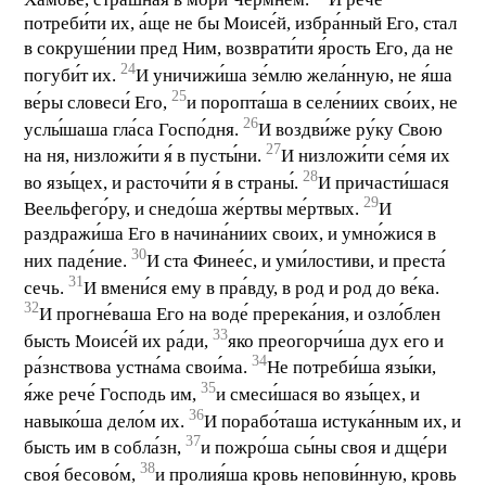
потреби́ти их, а́ще не бы Моисе́й, избра́нный Его, стал
в сокруше́нии пред Ним, возврати́ти я́рость Его, да не
24
погуби́т их.
И уничижи́ша зе́млю жела́нную, не я́ша
25
ве́ры словеси́ Его,
и поропта́ша в селе́ниих сво́их, не
26
услы́шаша гла́са Госпо́дня.
И воздви́же ру́ку Свою
27
на ня, низложи́ти я́ в пусты́ни.
И низложи́ти се́мя их
28
во язы́цех, и расточи́ти я́ в страны́.
И причасти́шася
29
Веельфего́ру, и снедо́ша же́ртвы ме́ртвых.
И
раздражи́ша Его в начина́ниих своих, и умно́жися в
30
них паде́ние.
И ста Финее́с, и уми́лостиви, и преста́
31
сечь.
И вмени́ся ему в пра́вду, в род и род до ве́ка.
32
И прогне́ваша Его на воде́ пререка́ния, и озло́блен
33
бысть Моисе́й их ра́ди,
яко преогорчи́ша дух его и
34
ра́знствова устна́ма свои́ма.
Не потреби́ша язы́ки,
35
я́же рече́ Господь им,
и смеси́шася во язы́цех, и
36
навыко́ша дело́м их.
И порабо́таша истука́нным их, и
37
бысть им в собла́зн,
и пожро́ша сы́ны своя и дще́ри
38
своя́ бесово́м,
и пролия́ша кровь непови́нную, кровь