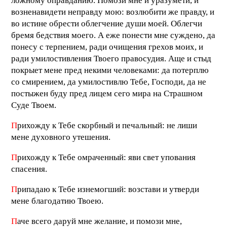
ложному оправданию. Помози мне и уразумети, и
возненавидети неправду мою: возлюбити же правду, и
во истине обрести облегчение души моей. Облегчи
бремя бедствия моего. А еже понести мне суждено, да
понесу с терпением, ради очищения грехов моих, и
ради умилостивления Твоего правосудия. Аще и стыд
покрыет мене пред некими человеками: да потерплю
со смирением, да умилостивлю Тебе, Господи, да не
постыжен буду пред лицем сего мира на Страшном
Суде Твоем.
П
рихожду к Тебе скорбный и печальный: не лиши
мене духовного утешения.
П
рихожду к Тебе омраченный: яви свет упования
спасения.
П
рипадаю к Тебе изнемогший: возстави и утверди
мене благодатию Твоею.
П
аче всего даруй мне желание, и помози мне,