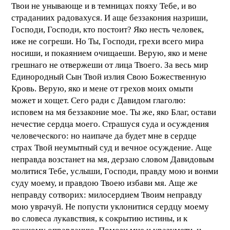
Твои не унывающе и в темницах пояху Тебе, и во
страданиих радовахуся. И аще беззакония назриши,
Господи, Господи, кто постоит? Яко несть человек,
иже не согреши. Но Ты, Господи, грехи всего мира
носиши, и покаянием очищаеши. Верую, яко и мене
грешнаго не отвержеши от лица Твоего. За весь мир
Единородный Сын Твой излия Свою Божественную
Кровь. Верую, яко и мене от грехов моих омыти
может и хощет. Сего ради с Давидом глаголю:
исповем на мя беззаконие мое. Ты же, яко Благ, остави
нечестие сердца моего. Страшуся суда и осуждения
человеческого: но наипаче да будет мне в сердце
страх Твой неумытный суд и вечное осуждение. Аще
неправда возстанет на мя, дерзаю словом Давидовым
молитися Тебе, услыши, Господи, правду мою и вонми
суду моему, и правдою Твоею избави мя. Аще же
неправду сотворих: милосердием Твоим неправду
мою уврачуй. Не попусти уклонитися сердцу моему
во словеса лукавствия, к сокрытию истины, и к