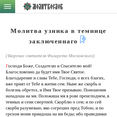
Молитва узника в темнице
заключеннаго
(Творение святителя Филарета Московского)
Г
осподи Боже, Создателю и Спасителю мой!
Благословенно да будет имя Твое Святое.
Благодарение и слава Тебе, Господи, о всех благих,
яже прият от Тебе в житии сем. Ныне же скорбь и
болезнь обретох, и Имя Твое призываю. Поношения
нападоша на мя. Положиша мя в рове преисподнем, в
темных и сени смертней. Скорблю о сем; и по сей
скорби разумеваю, яко согреших пред Тобою, и по
грехом моим приидоша на мя беды; ибо праведники