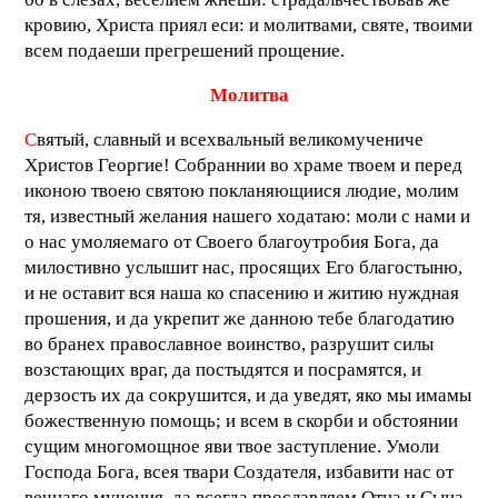
кровию, Христа приял еси: и молитвами, святе, твоими
всем подаеши прегрешений прощение.
Молитва
С
вятый, славный и всехвальный великомучениче
Христов Георгие! Собраннии во храме твоем и перед
иконою твоею святою покланяющиися людие, молим
тя, известный желания нашего ходатаю: моли с нами и
о нас умоляемаго от Своего благоутробия Бога, да
милостивно услышит нас, просящих Его благостыню,
и не оставит вся наша ко спасению и житию нуждная
прошения, и да укрепит же данною тебе благодатию
во бранех православное воинство, разрушит силы
возстающих враг, да постыдятся и посрамятся, и
дерзость их да сокрушится, и да уведят, яко мы имамы
божественную помощь; и всем в скорби и обстоянии
сущим многомощное яви твое заступление. Умоли
Господа Бога, всея твари Создателя, избавити нас от
вечнаго мучения, да всегда прославляем Отца и Сына