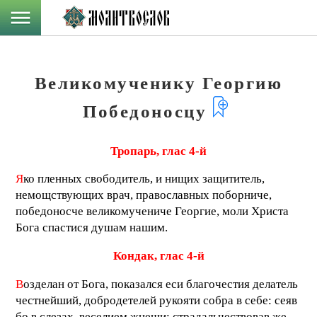
Великомученику Георгию
Победоносцу
Тропарь, глас 4-й
Я
ко пленных свободитель, и нищих защититель,
немощствующих врач, православных поборниче,
победоносче великомучениче Георгие, моли Христа
Бога спастися душам нашим.
Кондак, глас 4-й
В
озделан от Бога, показался еси благочестия делатель
честнейший, добродетелей рукояти собра в себе: сеяв
бо в слезах, веселием жнеши: страдальчествовав же