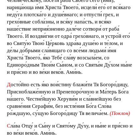
челове́ческому, посети́ раба́ Своего́ сего́ (имя),
нарица́юща и́мя Христа́ Твоего́, исцели́ его́ от вся́каго
неду́га плотска́го и душе́внаго; и отпусти́ грех, и
грехо́вные собла́зны, и вся́ку напа́сть, и вся́ко
наше́ствие неприя́зненно дале́че сотвори́ от раба́
Твоего́. И воздви́гни от одра́ грехо́внаго, и устро́й его́
во Святу́ю Твою́ Це́рковь здра́ва душе́ю и те́лом, и
де́лы до́брыми сла́вящаго со все́ми людьми́ и́мя
Христа́ Твоего́, я́ко Тебе́ сла́ву возсыла́ем, со
Единоро́дным Твои́м Сы́ном, и со Святы́м Ду́хом ны́не
и при́сно и во ве́ки веко́в. Ами́нь.
Д
осто́йно есть я́ко вои́стину блажи́ти Тя Богоро́дицу,
Присноблаже́нную и Пренепоро́чную и Ма́терь Бо́га
на́шего. Честне́йшую Херуви́м и сла́внейшую без
сравне́ния Серафи́м, без истле́ния Бо́га Сло́ва
ро́ждшую, су́щую Богоро́дицу Тя велича́ем.
(Поклон)
С
ла́ва Отцу́ и Сы́ну и Свято́му Ду́ху, и ны́не и при́сно и
во ве́ки веко́в. Ами́нь.