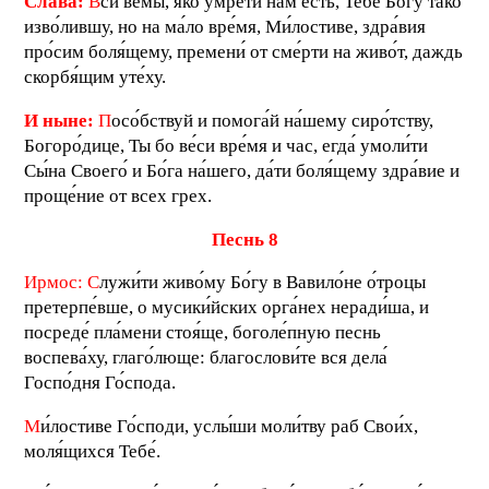
Слава:
В
си ве́мы, я́ко умре́ти нам есть, Тебе́ Бо́гу та́ко
изво́лившу, но на ма́ло вре́мя, Ми́лостиве, здра́вия
про́сим боля́щему, премени́ от сме́рти на живо́т, даждь
скорбя́щим уте́ху.
И ныне:
П
осо́бствуй и помога́й на́шему сиро́тству,
Богоро́дице, Ты бо ве́си вре́мя и час, егда́ умоли́ти
Сы́на Своего́ и Бо́га на́шего, да́ти боля́щему здра́вие и
проще́ние от всех грех.
П
еснь 8
Ирмос:
С
лужи́ти живо́му Бо́гу в Вавило́не о́троцы
претерпе́вше, о мусики́йских орга́нех неради́ша, и
посреде́ пла́мени стоя́ще, боголе́пную песнь
воспева́ху, глаго́люще: благослови́те вся дела́
Госпо́дня Го́спода.
М
и́лостиве Го́споди, услы́ши моли́тву раб Свои́х,
моля́щихся Тебе́.