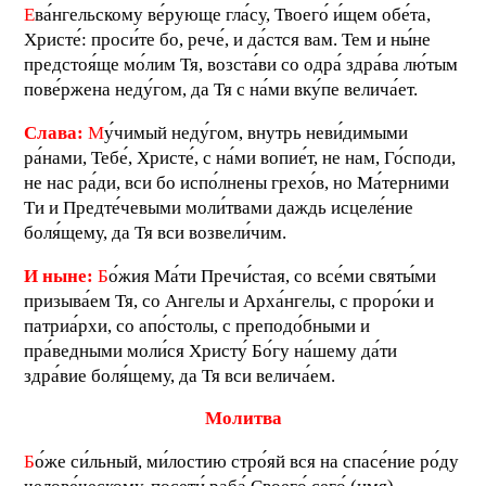
Е
ва́нгельскому ве́рующе гла́су, Твоего́ и́щем обе́та,
Христе́: проси́те бо, рече́, и да́стся вам. Тем и ны́не
предстоя́ще мо́лим Тя, возста́ви со одра́ здра́ва лю́тым
пове́ржена неду́гом, да Тя с на́ми вку́пе велича́ет.
Слава:
М
у́чимый неду́гом, внутрь неви́димыми
ра́нами, Тебе́, Христе́, с на́ми вопие́т, не нам, Го́споди,
не нас ра́ди, вси бо испо́лнены грехо́в, но Ма́терними
Ти и Предте́чевыми моли́твами даждь исцеле́ние
боля́щему, да Тя вси возвели́чим.
И ныне:
Б
о́жия Ма́ти Пречи́стая, со все́ми святы́ми
призыва́ем Тя, со Ангелы и Арха́нгелы, с проро́ки и
патриа́рхи, со апо́столы, с преподо́бными и
пра́ведными моли́ся Христу́ Бо́гу на́шему да́ти
здра́вие боля́щему, да Тя вси велича́ем.
М
олитва
Б
о́же си́льный, ми́лостию стро́яй вся на спасе́ние ро́ду