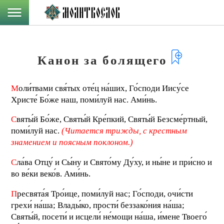
Канон за болящего
М
оли́твами свя́тых оте́ц на́ших, Го́споди Иису́се
Христе́ Бо́же наш, поми́луй нас. Ами́нь.
С
вяты́й Бо́же, Святы́й Кре́пкий, Святы́й Безсме́ртный,
поми́луй нас.
(Читается трижды, с крестным
знамением и поясным поклоном.)
С
ла́ва Отцу́ и Сы́ну и Свято́му Ду́ху, и ны́не и при́сно и
во ве́ки веко́в. Ами́нь.
П
ресвята́я Тро́ице, поми́луй нас; Го́споди, очи́сти
грехи́ на́ша; Влады́ко, прости́ беззако́ния на́ша;
Святы́й, посети́ и исцели́ не́мощи на́ша, и́мене Твоего́