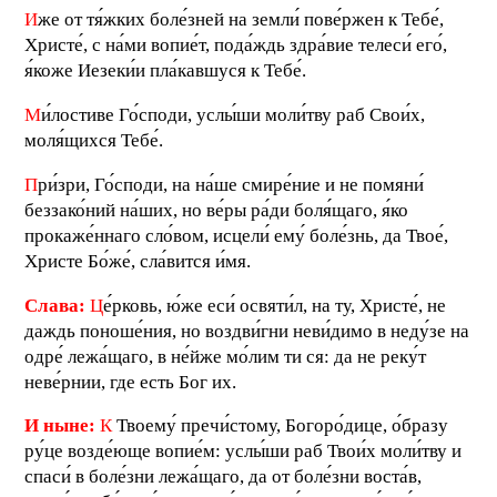
И
же от тя́жких боле́зней на земли́ пове́ржен к Тебе́,
Христе́, с на́ми вопие́т, пода́ждь здра́вие телеси́ его́,
я́коже Иезеки́и пла́кавшуся к Тебе́.
М
и́лостиве Го́споди, услы́ши моли́тву раб Свои́х,
моля́щихся Тебе́.
П
ри́зри, Го́споди, на на́ше смире́ние и не помяни́
беззако́ний на́ших, но ве́ры ра́ди боля́щаго, я́ко
прокаже́ннаго сло́вом, исцели́ ему́ боле́знь, да Твое́,
Христе Бо́же́, сла́вится и́мя.
Слава:
Ц
е́рковь, ю́же еси́ освяти́л, на ту, Христе́, не
даждь поноше́ния, но воздви́гни неви́димо в неду́зе на
одре́ лежа́щаго, в не́йже мо́лим ти ся: да не реку́т
неве́рнии, где есть Бог их.
И ныне:
К
Твоему́ пречи́стому, Богоро́дице, о́бразу
ру́це возде́юще вопие́м: услы́ши раб Твои́х моли́тву и
спаси́ в боле́зни лежа́щаго, да от боле́зни воста́в,