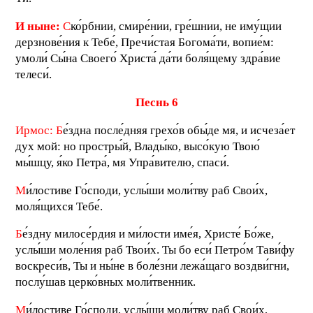
И ныне:
С
ко́рбнии, смире́нии, гре́шнии, не иму́щии
дерзнове́ния к Тебе́, Пречи́стая Богома́ти, вопие́м:
умоли́ Сы́на Своего́ Христа́ да́ти боля́щему здра́вие
телеси́.
П
еснь 6
Ирмос:
Б
е́здна после́дняя грехо́в обы́де мя, и исчеза́ет
дух мой: но простры́й, Влады́ко, высо́кую Твою́
мы́шцу, я́ко Петра́, мя Упра́вителю, спаси́.
М
и́лостиве Го́споди, услы́ши моли́тву раб Свои́х,
моля́щихся Тебе́.
Б
е́здну милосе́рдия и ми́лости име́я, Христе́ Бо́же,
услы́ши моле́ния раб Твои́х. Ты бо еси́ Петро́м Тави́фу
воскреси́в, Ты и ны́не в боле́зни лежа́щаго воздви́гни,
послу́шав церко́вных моли́твенник.
М
и́лостиве Го́споди, услы́ши моли́тву раб Свои́х,