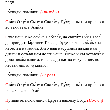
ра́ди.
Г
о́споди, поми́луй.
(Трижды)
С
ла́ва Отцу́ и Сы́ну и Свято́му Ду́ху, и ны́не и при́сно и
во ве́ки веко́в. Ами́нь.
О
́тче наш, Иже еси́ на Небесе́х, да святи́тся и́мя Твое́,
да прии́дет Ца́рствие Твое́, да бу́дет во́ля Твоя́, я́ко на
небеси́ и на земли́. Хлеб наш насу́щный да́ждь нам
днесь; и оста́ви нам до́лги на́ша, я́коже и мы оставля́ем
должнико́м на́шим; и не введи́ нас во искуше́ние, но
изба́ви нас от лука́ваго.
Г
о́споди, поми́луй.
(12 раз)
С
ла́ва Отцу́ и Сы́ну и Свято́му Ду́ху, и ны́не и при́сно и
во ве́ки веко́в. Ами́нь.
П
рииди́те, поклони́мся Царе́ви на́шему Бо́гу.
(Поклон)