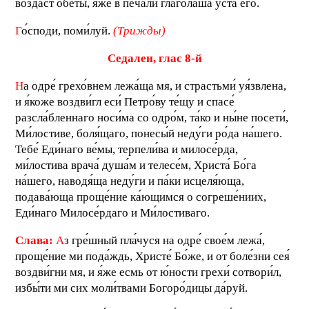
возда́ст обе́ты, я́же в печа́ли глаго́лаша уста́ его́.
Г
о́споди, поми́луй.
(Трижды)
С
едален, глас 8-й
Н
а одре́ грехо́внем лежа́ща мя, и страстьми́ уя́звлена,
и я́коже воздви́гл еси́ Петро́ву те́щу и спасе́
разсла́бленнаго носи́ма со одро́м, та́ко и ны́не посети́,
Ми́лостиве, боля́щаго, понесы́й неду́ги ро́да на́шего.
Тебе́ Еди́наго ве́мы, терпели́ва и милосе́рда,
ми́лостива врача́ душа́м и телесе́м, Христа́ Бо́га
на́шего, наводя́ща неду́ги и па́ки исцеля́юща,
подава́юща проще́ние ка́ющимся о согреше́ниих,
Еди́наго Милосе́рдаго и Ми́лостиваго.
Слава:
А
з гре́шный пла́чуся на одре́ свое́м лежа́,
проще́ние ми пода́ждь, Христе́ Бо́же, и от боле́зни сея́
воздви́гни мя, и я́же есмь от ю́ности грехи́ сотвори́л,
избы́ти ми сих моли́твами Богоро́дицы да́руй.