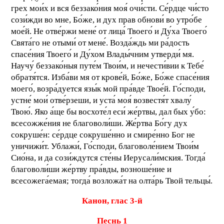
грех мои́х и вся беззако́ния моя́ очи́сти. Се́рдце чи́сто
сози́жди во мне, Бо́же, и дух прав обнови́ во утро́бе
мое́й. Не отве́ржи мене́ от лица́ Твоего́ и Ду́ха Твоего́
Свята́го не отыми́ от мене́. Возда́ждь ми ра́дость
спасе́ния Твоего́ и Ду́хом Влады́чним утверди́ мя.
Научу́ беззако́ныя путе́м Твои́м, и нечести́вии к Тебе́
обратя́тся. Изба́ви мя от крове́й, Бо́же, Бо́же спасе́ния
моего́, возра́дуется язы́к мой пра́вде Твое́й. Го́споди,
устне́ мои́ отве́рзеши, и уста́ моя́ возвестя́т хвалу́
Твою́. Яко а́ще бы восхоте́л еси́ же́ртвы, дал бых у́бо:
всесожже́ния не благоволи́ши. Же́ртва Бо́гу дух
сокруше́н: се́рдце сокруше́нно и смире́нно Бог не
уничижи́т. Ублажи́, Го́споди, благоволе́нием Твои́м
Сио́на, и да сози́ждутся сте́ны Иерусали́мския. Тогда́
благоволи́ши же́ртву пра́вды, возноше́ние и
всесожега́емая; тогда́ возложа́т на oлта́рь Твой тельцы́.
К
анон, глас 3-й
П
еснь 1