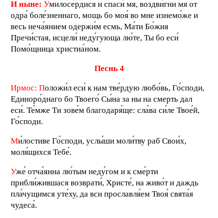
И ныне:
У
милосе́рдися и спаси́ мя, воздви́гни мя от
одра́ боле́зненнаго, мощь бо моя́ во мне изнемо́же и
весь неча́янием одержи́м есмь, Ма́ти Бо́жия
Пречи́стая, исцели́ неду́гующа лю́те, Ты бо еси́
Помо́щница христиа́ном.
П
еснь 4
Ирмос:
П
оложи́л еси́ к нам тве́рдую любо́вь, Го́споди,
Единоро́днаго бо Твоего́ Сы́на за ны на смерть дал
еси́. Те́мже Ти зове́м благодаря́ще: сла́ва си́ле Твое́й,
Го́споди.
М
и́лостиве Го́споди, услы́ши моли́тву раб Свои́х,
моля́щихся Тебе́.
У
же́ отча́янна лю́тым неду́гом и к сме́рти
прибли́жившася возврати́, Христе́, на живо́т и даждь
пла́чущимся уте́ху, да вси прославля́ем Твоя́ свята́я
чудеса́.