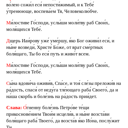
во́лею сожи́л еси́ непости́жимый, и к Тебе́
у́тренююще, воспева́ем Тя, Человеколю́бче.
М
и́лостиве Го́споди, услы́ши моли́тву раб Свои́х,
моля́щихся Тебе́.
Д
щерь Иаи́рову уже́ уме́ршу, я́ко Бог оживи́л еси́, и
ны́не возведи́, Христе́ Бо́же, от врат сме́ртных
боля́щаго, Ты бо еси́ путь и живо́т всем.
М
и́лостиве Го́споди, услы́ши моли́тву раб Свои́х,
моля́щихся Тебе́.
С
ы́на вдови́ча оживи́в, Спа́се, и тоя́ сле́зы преложи́в на
ра́дость, спаси́ от неду́га тле́ющаго раба́ Своего́, да и
на́ша скорбь и боле́знь на ра́дость прии́дет.
Слава:
О
́гненну боле́знь Петро́ве те́щи
прикоснове́нием Твои́м исцели́в, и ны́не возста́ви
боля́щаго раба́ Твоего́, да возста́в я́ко Ио́на, послу́жит
Ти.