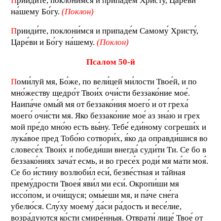
П
рииди́те, поклони́мся и припаде́м Христу́, Царе́ви
на́шему Бо́гу.
(Поклон)
П
рииди́те, поклони́мся и припаде́м Самому́ Христу́,
Царе́ви и Бо́гу на́шему.
(Поклон)
П
салом 50-й
П
оми́луй мя, Бо́же, по вели́цей ми́лости Твое́й, и по
мно́жеству щедро́т Твои́х очи́сти беззако́ние мое́.
Наипа́че омы́й мя от беззако́ния моего́ и от греха́
моего́ очи́сти мя. Яко беззако́ние мое́ аз зна́ю и грех
мой пре́до мно́ю есть вы́ну. Тебе́ еди́ному согреши́х и
лука́вое пред Тобо́ю сотвори́х, я́ко да оправди́шися во
словесе́х Твои́х и победи́ши внегда́ суди́ти Ти. Се бо в
беззако́ниях зача́т есмь, и во гресе́х роди́ мя ма́ти моя́.
Се бо и́стину возлюби́л еси́, безве́стная и та́йная
прему́дрости Твоея́ яви́л ми еси́. Окропи́ши мя
иссо́пом, и очи́щуся; омы́еши мя, и па́че сне́га
убелю́ся. Слу́ху моему́ да́си ра́дость и весе́лие,
возра́дуются ко́сти смире́нныя. Отврати́ лице́ Твое́ от