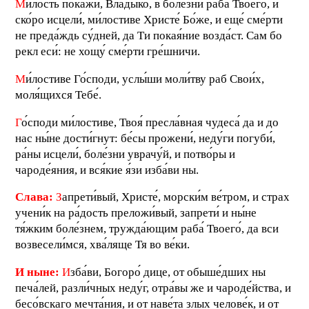
М
и́лость покажи́, Влады́ко, в боле́зни раба́ Твоего́, и
ско́ро исцели́, ми́лостиве Христе́ Бо́же, и еще́ сме́рти
не преда́ждь су́дней, да Ти покая́ние возда́ст. Сам бо
рекл еси́: не хощу́ сме́рти гре́шничи.
М
и́лостиве Го́споди, услы́ши моли́тву раб Свои́х,
моля́щихся Тебе́.
Г
о́споди ми́лостиве, Твоя́ пресла́вная чудеса́ да и до
нас ны́не дости́гнут: бе́сы прожени́, неду́ги погуби́,
ра́ны исцели́, боле́зни уврачу́й, и потво́ры и
чароде́яния, и вся́кие я́зи изба́ви ны.
Слава:
З
апрети́вый, Христе́, морски́м ве́тром, и страх
учени́к на ра́дость преложи́вый, запрети́ и ны́не
тя́жким боле́знем, тружда́ющим раба́ Твоего́, да вси
возвесели́мся, хва́ляще Тя во ве́ки.
И ныне:
И
зба́ви, Богоро́ дице, от обыше́дших ны
печа́лей, разли́чных неду́г, отра́вы же и чароде́йства, и
бесо́вскаго мечта́ния, и от наве́та злых челове́к, и от