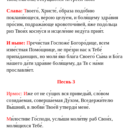
Слава:
Т
воего́, Христе́, о́браза подо́бию
покланя́ющеся, ве́рою целу́ем, и боля́щему здра́вия
про́сим, подража́юще кровоточи́вей, я́же подо́льца
риз Твои́х косну́ся и исцеле́ние неду́га прия́т.
И ныне:
П
речи́стая Госпоже́ Богоро́дице, всем
изве́стная Помо́щнице, не пре́зри нас к Тебе́
припа́дающих, но моли́ я́ко бла́га Своего́ Сы́на и Бо́га
на́шего да́ти здра́вие боля́щему, да Тя с на́ми
прославля́ет.
П
еснь 3
Ирмос:
И
же от не су́щих вся приведы́й, сло́вом
созида́емая, соверша́емая Ду́хом, Вседержи́телю
Вы́шний, в любви́ Твое́й утверди́ мене́.
М
и́лостиве Го́споди, услы́ши моли́тву раб Свои́х,
моля́щихся Тебе́.