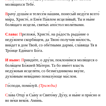
моля́щихся Тебе́.
В
рачу́ душа́м и телесе́м на́шим, понесы́й неду́ги всего́
ми́ра, Христе́, и Ене́я Па́влом исцели́вый, Ты и ны́не
боля́щаго исцели́, святы́х апо́стол моли́твами.
Слава:
П
реложи́, Христе́, на ра́дость рыда́ние о
неду́жнем скорбя́щем, да Твою́ получи́в ми́лость,
вни́дет в дом Твой, со обе́тными дарми́, сла́вяща Тя в
Тро́ице Еди́наго Бо́га.
И ныне:
П
рииди́те, о дру́зи, поклони́мся моля́щеся о
боля́щем Бо́жией Ма́тери. Та бо име́ет власть
неду́жныя исцеля́ти, со безме́здникома вку́пе,
духо́вным неви́димо помазу́юще ма́слом.
Г
о́споди, поми́луй.
(Трижды)
С
ла́ва Отцу́ и Сы́ну и Свято́му Ду́ху, и ны́не и при́сно и
во ве́ки веко́в. Ами́нь.