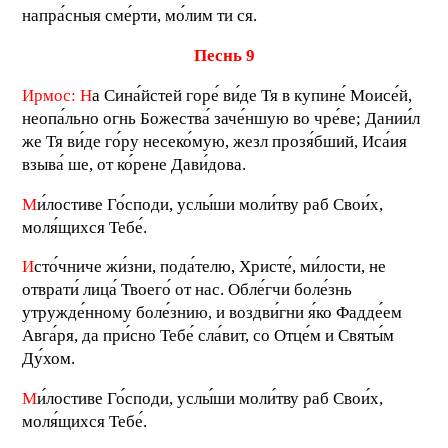
напра́сныя сме́рти, мо́лим ти ся.
П
еснь 9
Ирмос:
Н
а Сина́йстей горе́ ви́де Тя в купине́ Моисе́й,
неопа́льно огнь Божества́ заче́ншую во чре́ве; Дании́л
же Тя ви́де го́ру несеко́мую, жезл прозя́бший, Иса́ия
взыва́ ше, от ко́рене Дави́дова.
М
и́лостиве Го́споди, услы́ши моли́тву раб Свои́х,
моля́щихся Тебе́.
И
сто́чниче жи́зни, пода́телю, Христе́, ми́лости, не
отврати́ лица́ Твоего́ от нас. Обле́гчи боле́знь
утружде́нному боле́знию, и воздви́гни я́ко Фадде́ем
Авга́ря, да при́сно Тебе́ сла́вит, со Отце́м и Святы́м
Ду́хом.
М
и́лостиве Го́споди, услы́ши моли́тву раб Свои́х,
моля́щихся Тебе́.