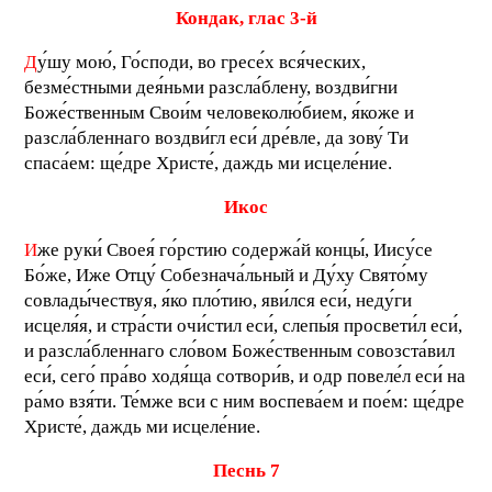
К
ондак, глас 3-й
Д
у́шу мою́, Го́споди, во гресе́х вся́ческих,
безме́стными дея́ньми разсла́блену, воздви́гни
Боже́ственным Свои́м человеколю́бием, я́коже и
разсла́бленнаго воздви́гл еси́ дре́вле, да зову́ Ти
спаса́ем: ще́дре Христе́, даждь ми исцеле́ние.
И
кос
И
же руки́ Своея́ го́рстию содержа́й концы́, Иису́се
Бо́же, Иже Отцу́ Собезнача́льный и Ду́ху Свято́му
совлады́чествуя, я́ко пло́тию, яви́лся еси́, неду́ги
исцеля́я, и стра́сти очи́стил еси́, слепы́я просвети́л еси́,
и разсла́бленнаго сло́вом Боже́ственным совозста́вил
еси́, сего́ пра́во ходя́ща сотвори́в, и одр повеле́л еси́ на
ра́мо взя́ти. Те́мже вси с ним воспева́ем и пое́м: ще́дре
Христе́, даждь ми исцеле́ние.
П
еснь 7