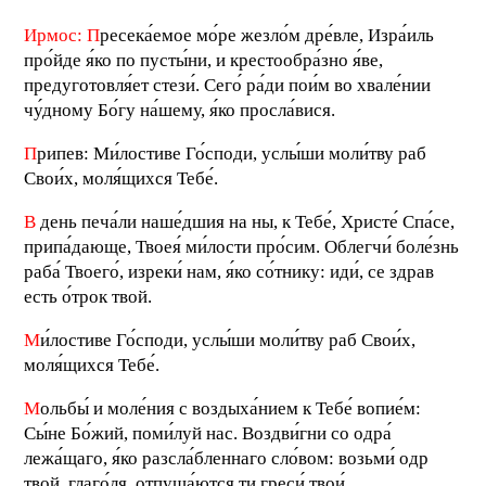
Ирмос:
П
ресека́емое мо́ре жезло́м дре́вле, Изра́иль
про́йде я́ко по пусты́ни, и крестообра́зно я́ве,
предуготовля́ет стези́. Сего́ ра́ди пои́м во хвале́нии
чу́дному Бо́гу на́шему, я́ко просла́вися.
П
рипев: Ми́лостиве Го́споди, услы́ши моли́тву раб
Свои́х, моля́щихся Тебе́.
В
день печа́ли наше́дшия на ны, к Тебе́, Христе́ Спа́се,
припа́дающе, Твоея́ ми́лости про́сим. Облегчи́ боле́знь
раба́ Твоего́, изреки́ нам, я́ко со́тнику: иди́, се здрав
есть о́трок твой.
М
и́лостиве Го́споди, услы́ши моли́тву раб Свои́х,
моля́щихся Тебе́.
М
ольбы́ и моле́ния с воздыха́нием к Тебе́ вопие́м:
Сы́не Бо́жий, поми́луй нас. Воздви́гни со одра́
лежа́щаго, я́ко разсла́бленнаго сло́вом: возьми́ одр
твой, глаго́ля, отпуща́ются ти греси́ твои́.