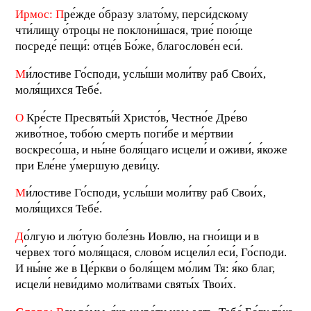
Ирмос:
П
ре́жде о́бразу злато́му, перси́дскому
чти́лищу о́троцы не поклони́шася, трие́ пою́ще
посреде́ пещи́: отце́в Бо́же, благослове́н еси́.
М
и́лостиве Го́споди, услы́ши моли́тву раб Свои́х,
моля́щихся Тебе́.
О
Кре́сте Пресвяты́й Христо́в, Честно́е Дре́во
живо́тное, тобо́ю смерть поги́бе и ме́ртвии
воскресо́ша, и ны́не боля́щаго исцели́ и оживи́, я́коже
при Еле́не у́мершую деви́цу.
М
и́лостиве Го́споди, услы́ши моли́тву раб Свои́х,
моля́щихся Тебе́.
Д
о́лгую и лю́тую боле́знь Иовлю, на гно́ищи и в
че́рвех того́ моля́щася, слово́м исцели́л еси́, Го́споди.
И ны́не же в Це́ркви о боля́щем мо́лим Тя: я́ко благ,
исцели́ неви́димо моли́твами святы́х Твои́х.