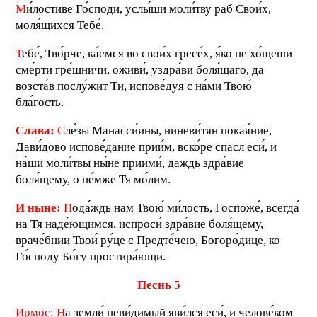
М
и́лостиве Го́споди, услы́ши моли́тву раб Свои́х,
моля́щихся Тебе́.
Т
ебе́, Тво́рче, ка́емся во свои́х гресе́х, я́ко не хо́щеши
сме́рти гре́шничи, оживи́, уздра́ви боля́щаго, да
возста́в послу́жит Ти, испове́дуя с на́ми Твою́
бла́гость.
Слава:
С
ле́зы Манасси́ины, ниневи́тян покая́ние,
Дави́дово испове́дание прии́м, вско́ре спасл еси́, и
на́ши моли́твы ны́не приими́, даждь здра́вие
боля́щему, о не́мже Тя мо́лим.
И ныне:
П
ода́ждь нам Твою́ ми́лость, Госпоже́, всегда́
на Тя наде́ющимся, испроси́ здра́вие боля́щему,
враче́бнии Твои́ ру́це с Предте́чею, Богоро́дице, ко
Го́споду Бо́гу простира́ющи.
П
еснь 5
Ирмос:
Н
а земли́ неви́димый яви́лся еси́, и челове́ком