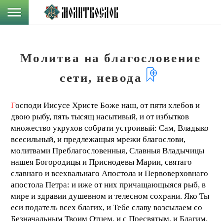
Молитва на благословение
сети, невода
Г
осподи Иисусе Христе Боже наш, от пяти хлебов и
двою рыбу, пять тысящ насытивый, и от избытков
множество укрухов собрати устроивый: Сам, Владыко
всесильный, и предлежащыя мрежи благослови,
молитвами Преблагословенныя, Славныя Владычицы
нашея Богородицы и Приснодевы Марии, святаго
славнаго и всехвальнаго Апостола и Первоверховнаго
апостола Петра: и иже от них причащающыяся рыб, в
мире и здравии душевном и телесном сохрани. Яко Ты
еси податель всех благих, и Тебе славу возсылаем со
Безначальным Твоим Отцем, и с Пресвятым, и Благим,