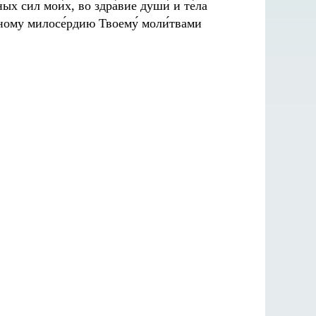
ых сил мои́х, во здра́вие души́ и те́ла
льному милосе́рдию Твоему́ моли́твами