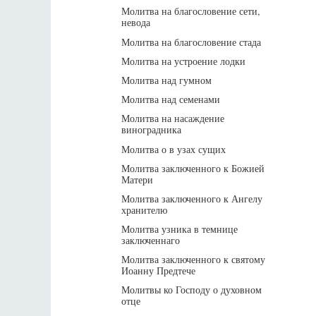
Молитва на благословение сети,
невода
Молитва на благословение стада
Молитва на устроение лодки
Молитва над гумном
Молитва над семенами
Молитва на насаждение
виноградника
Молитва о в узах сущих
Молитва заключенного к Божией
Матери
Молитва заключенного к Ангелу
хранителю
Молитва узника в темнице
заключеннаго
Молитва заключенного к святому
Иоанну Предтече
Молитвы ко Господу о духовном
отце