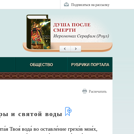
Подписаться на рассылку
ОБЩЕСТВО
РУБРИКИ ПОРТАЛА
Распечатать
ры и святой воды
а́я Твоя́ вода́ во оставле́ние грехо́в мои́х,