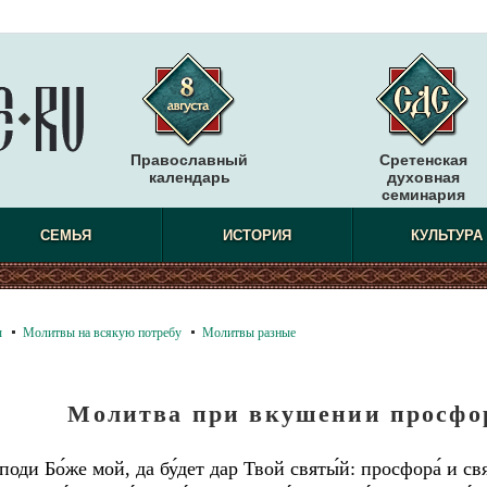
Православный
Сретенская
календарь
духовная
семинария
СЕМЬЯ
ИСТОРИЯ
КУЛЬТУРА
ы
Молитвы на всякую потребу
Молитвы разные
Молитва при вкушении просфо
споди Бо́же мой, да бу́дет дар Твой святы́й: просфора́ и свят