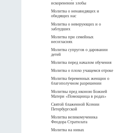
искоренении злобы
Молитва о ненавидящих и
обидящих нас
Молитва о неверующих и о
заблудших
Молитва при семейных
несогласиях
Молитва супругов о даровании
детей
Молитва перед началом обучения
Молитва о плохо учащемся отроке
Молитва беременных женщин о
благополучном разрешении
Молитвы пред иконою Божией
Матери «Помощница в родах»
Святой блаженной Ксении
Петербургской
Молитва великомученика
Феодора Стратилата
Молитва на нивах