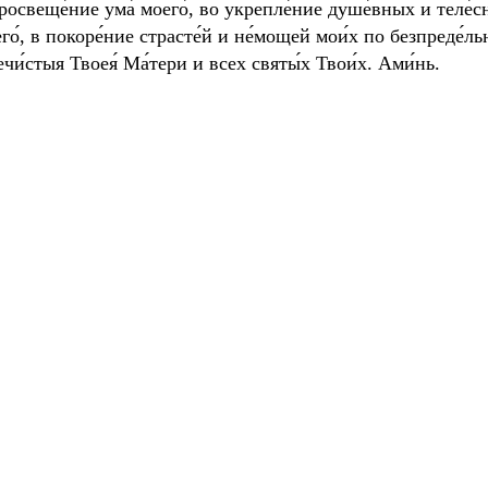
росвеще́ние ума́ моего́, во укрепле́ние душе́вных и теле́сн
го́, в покоре́ние страсте́й и не́мощей мои́х по безпреде́
чи́стыя Твоея́ Ма́тери и всех святы́х Твои́х. Ами́нь.