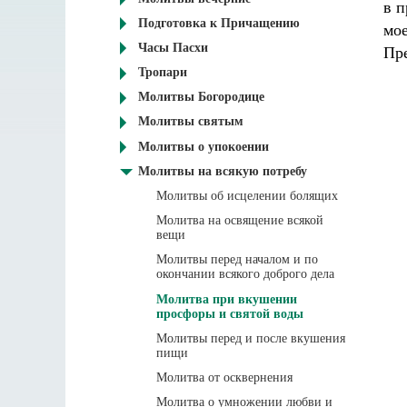
в п
Подготовка к Причащению
мое
Часы Пасхи
Пре
Тропари
Молитвы Богородице
Молитвы святым
Молитвы о упокоении
Молитвы на всякую потребу
Молитвы об исцелении болящих
Молитва на освящение всякой
вещи
Молитвы перед началом и по
окончании всякого доброго дела
Молитва при вкушении
просфоры и святой воды
Молитвы перед и после вкушения
пищи
Молитва от осквернения
Молитва о умножении любви и