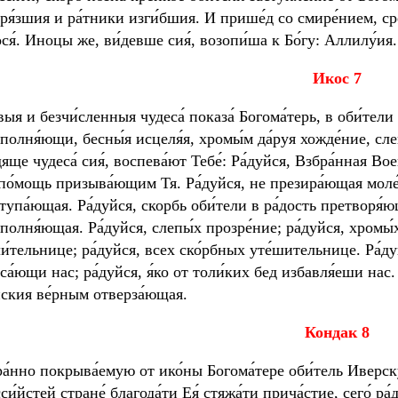
ря́зшия и ра́тники изги́бшия. И прише́д со смире́нием, среб
ся́. Иноцы же, ви́девше сия́, возопи́ша к Бо́гу: Аллилу́ия.
И
кос 7
́выя и безчи́сленныя чудеса́ показа́ Богома́терь, в оби́тели 
полня́ющи, бесны́я исцеля́я, хромы́м да́руя хожде́ние, слеп
дяще чудеса́ сия́, воспева́ют Тебе́: Ра́дуйся, Взбра́нная Вое
по́мощь призыва́ющим Тя. Ра́дуйся, не презира́ющая моле́н
тупа́ющая. Ра́дуйся, скорбь оби́тели в ра́дость претворя́ю
полня́ющая. Ра́дуйся, слепы́х прозре́ние; ра́дуйся, хромы́
и́тельнице; ра́дуйся, всех ско́рбных уте́шительнице. Ра́
са́ющи нас; ра́дуйся, я́ко от толи́ких бед избавля́еши нас. 
йския ве́рным отверза́ющая.
К
ондак 8
ра́нно покрыва́емую от ико́ны Богома́тере оби́тель Иверск
си́йстей стране́ благода́ти Ея́ стяжа́ти прича́стие, сего́ ра́д