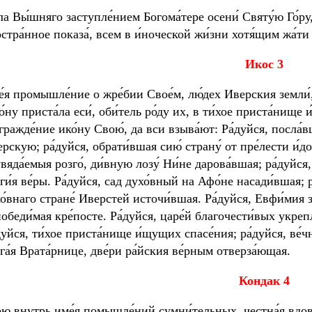
́ла Вы́шняго заступле́нием Богома́тере осени́ Святу́ю Го́ру, и
стра́нное показа́, всем в и́ноческой жи́зни хотя́щим жа́ти с
И
кос 3
е́я промышле́ние о жре́бии Свое́м, лю́дех Иверския земли́, у
́ну приста́ла еси́, оби́тель ро́ду их, в ти́хое приста́нище
гражде́ние ико́ну Свою́, да вси взыва́ют: Ра́дуйся, посла́
рскую; ра́дуйся, обрати́вшая сию́ страну́ от пре́лести и́до
вяда́емыя розго́, ди́вную лозу́ Ни́не дарова́вшая; ра́дуйся,
ги́я ве́ры. Ра́дуйся, сад духо́вный на Афо́не насади́вшая; 
о́внаго стране́ Иверстей источи́вшая. Ра́дуйся, Евфи́мия з
обеди́мая кре́посте. Ра́дуйся, царе́й благочести́вых укрепл
дуйся, ти́хое приста́нище и́щущих спасе́ния; ра́дуйся, ве́
га́я Врата́рнице, две́ри ра́йския ве́рным отверза́ющая.
К
ондак 4
рю внутрь име́я помышле́ний сумни́тельных, честна́я вдови́