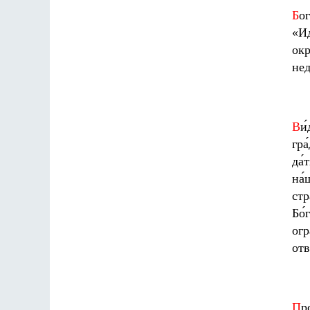
Б
ог
«Ид
окр
нед
В
и
гра
да́
на́
стр
Бо́
огр
отв
П
р