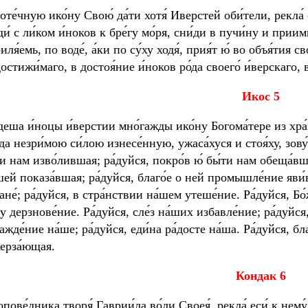
оте́чную ико́ну Свою́ да́ти хотя́ Иверстей оби́тели, рекла
и́ с ли́ком и́ноков к бре́гу мо́ря, сни́ди в пучи́ну и прии
иля́емь, по воде́, а́ки по су́ху ходя́, прия́т ю́ во объя́тия 
остижи́маго, в достоя́ние и́ноков ро́да своего́ и́верскаго, 
И
кос 5
́деша и́ноцы и́верстии мно́гажды ико́ну Богома́тере из хра́
́да незри́мою си́лою изнесе́нную, ужаса́хуся и стоя́ху, зову
ти нам изво́лившая; ра́дуйся, покро́в ю́ бы́ти нам обеща́вш
шей показа́вшая; ра́дуйся, благо́е о ней промышле́ние яви́
ане́; ра́дуйся, в стра́нствии на́шем утеше́ние. Ра́дуйся, Бо
гу дерзнове́ние. Ра́дуйся, сле́з на́ших избавле́ние; ра́дуйс
ажде́ние на́ше; ра́дуйся, еди́на ра́досте на́ша. Ра́дуйся, бл
ерза́ющая.
К
ондак 6
опове́дника творя́ Гаврии́ла во́ли Своея́, рекла́ еси́ к нем