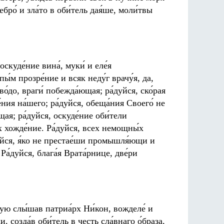
ро́ и зла́то в оби́тель дая́ше, моли́твы
оскуде́ние вина́, муки́ и еле́я
ы́м прозре́ние и всяк неду́г врачу́я, да,
во́до, враги́ побежда́ющая; ра́дуйся, ско́рая
ия на́шего; ра́дуйся, обеща́ния Своего́ не
щая; ра́дуйся, оскуде́ние оби́тели
х хожде́ние. Ра́дуйся, всех немощны́х
дуйся, я́ко не престае́ши промышля́ющи и
Ра́дуйся, блага́я Врата́рнице, две́ри
ую слы́шав патриа́рх Ни́кон, вожделе́ и
и, созда́в оби́тель в честь сла́внаго о́браза,