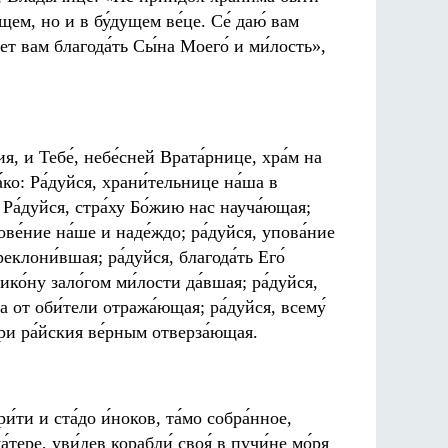
щем, но и в бу́дущем ве́це. Се́ даю́ вам
́ет вам благода́ть Сы́на Моего́ и ми́лость»,
ия, и Тебе́, небе́сней Врата́рнице, хра́м на
́ко: Ра́дуйся, храни́тельнице на́ша в
 Ра́дуйся, стра́ху Бо́жию нас науча́ющая;
ве́ние на́ше и наде́ждо; ра́дуйся, упова́ние
еклони́вшая; ра́дуйся, благода́ть Его́
ко́ну зало́гом ми́лости да́вшая; ра́дуйся,
ла от оби́тели отража́ющая; ра́дуйся, всему́
́ри ра́йския ве́рным отверза́ющая.
́ти и ста́до и́ноков, та́мо собра́нное,
а́тере, уви́дев корабли́ своя́ в пучи́не мо́ря