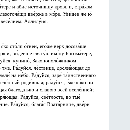
́тере и а́бие источи́вшу кровь и, стра́хом
слезоточа́щи вве́рже в мо́ре. Уви́дев же ю́
с весе́лием: Аллилу́ия.
я́ко сто́лп о́гнен, его́же верх досяза́ше
́ря и, ви́девше святу́ю ико́ну Богома́тере,
́дуйся, купино́, Законополо́жником
о тме. Ра́дуйся, ле́ствице, досяза́ющая до
емли́ на не́бо. Ра́дуйся, заре́ та́инственнаго
рече́нный роди́вшая; ра́дуйся, е́же ка́ко ни
ющая благода́тию и сла́вою всей вселе́нней;
я́ющая. Ра́дуйся, све́тлосте, во тме́
ние. Ра́дуйся, блага́я Врата́рнице, две́ри