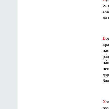
от 
зна
да 
В
о
вра
нас
ра́
на́
нео
дар
бла
Х
о
раз