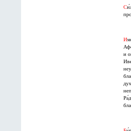
С
и
про
И
м
Афо
и о
Иве
неу
бла
дух
неп
Ра́
бла
Б
у́