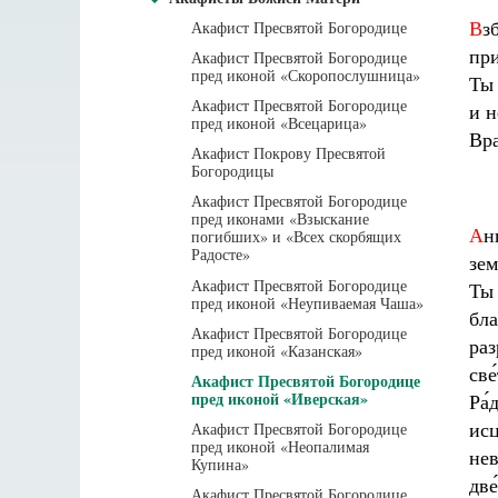
Акафист Пресвятой Богородице
В
з
при
Акафист Пресвятой Богородице
пред иконой «Скоро­послуш­ница»
Ты 
Акафист Пресвятой Богородице
и н
пред иконой «Всецарица»
Вра
Акафист Покрову Пресвятой
Богородицы
Акафист Пресвятой Богородице
пред иконами «Взыскание
А
н
погибших» и «Всех скорбящих
Радосте»
зем
Акафист Пресвятой Богородице
Ты 
пред иконой «Неупиваемая Чаша»
бла
Акафист Пресвятой Богородице
раз
пред иконой «Казанская»
све
Акафист Пресвятой Богородице
пред иконой «Иверская»
Ра́
Акафист Пресвятой Богородице
исц
пред иконой «Неопалимая
нев
Купина»
две
Акафист Пресвятой Богородице