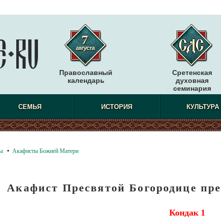
Православный
Сретенская
календарь
духовная
семинария
СЕМЬЯ
ИСТОРИЯ
КУЛЬТУРА
ы
Акафисты Божией Матери
Акафист Пресвятой Богородице пр
К
ондак 1