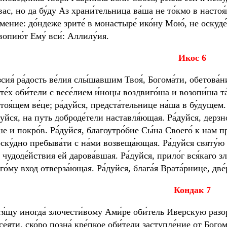
вас, но да бу́ду Аз храни́тельница ва́ша не то́кмо в настоя́
́мение: до́ндеже зрите́ в монастыре́ ико́ну Мою́, не оскуде
вопию́т Ему́ вси́: Аллилу́ия.
И
кос 6
зсия́ ра́дость ве́лия слы́шавшим Твоя́, Богома́ти, обетова́н
те́х оби́тели с весе́лием и́ноцы воздвиго́ша и возопи́ша та
тоя́щем ве́це; ра́дуйся, предста́тельнице на́ша в бу́дущем.
дуйся, на путь доброде́тели наставля́ющая. Ра́дуйся, дерзно
ше и покро́в. Ра́дуйся, благоутро́бие Сы́на Своего́ к нам пр
ску́дно пребыва́ти с на́ми возвеща́ющая. Ра́дуйся святу́ю и
 чудоде́йствия ей дарова́вшая. Ра́дуйся, прило́г вся́каго з
го́му вход отверза́ющая. Ра́дуйся, блага́я Врата́рнице, две
К
ондак 7
тя́щу иногда́ злочести́вому Ами́ре оби́тель Иверскую разори
се́яти, ско́ро позна́ кре́пкое оби́тели заступле́ние от Богом