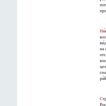
пог
про
Н
о
вос
ви́
на 
отс
вос
цел
спа
ра́
С
т
Рос