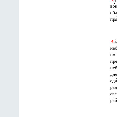
во́
обд
пря
В
и
неб
по 
пре
неб
дне
еди
ра́
све
ра́