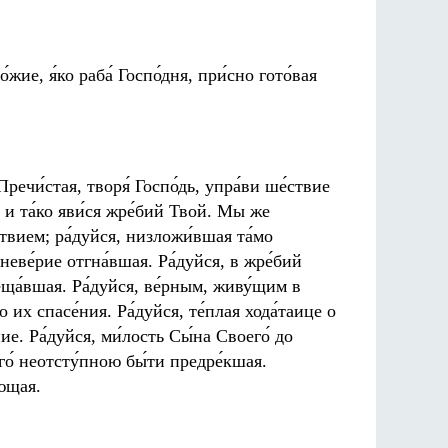
жие, я́ко раба́ Госпо́дня, при́сно гото́вая
Пречи́стая, творя́ Госпо́дь, упра́ви ше́ствие
, и та́ко яви́ся жре́бий Твой. Мы же
ствием; ра́дуйся, низложи́вшая та́мо
 неве́рие отгна́вшая. Ра́дуйся, в жре́бий
обеща́вшая. Ра́дуйся, ве́рным, живу́щим в
 их спасе́ния. Ра́дуйся, те́плая хода́таице о
ие. Ра́дуйся, ми́лость Сы́на Своего́ до
Его́ неотсту́пною бы́ти предре́кшая.
́ющая.