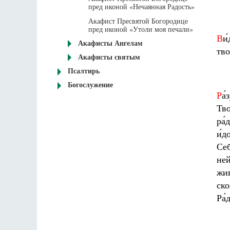
пред иконой «Нечаянная Радость»
Акафист Пресвятой Богородице
пред иконой «Утоли моя печали»
В
и
Акафисты Ангелам
тво
Акафисты святым
Псалтирь
Богослужение
Р
а́
Тво
ра́
и́д
Себ
ней
жив
ско
Ра́