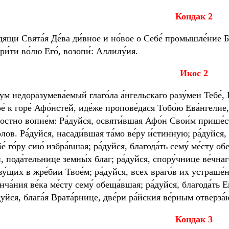
К
ондак 2
́дящи Свята́я Де́ва ди́вное и но́вое о Себе́ промышле́ние Бо́
ри́ти во́лю Его́, возопи́: Аллилу́ия.
И
кос 2
зум недоразумева́емый глаго́ла а́нгельскаго разу́мен Тебе́, 
е́ к горе́ Афо́нстей, иде́же пропове́дася Тобо́ю Ева́нгелие
достно вопие́м: Ра́дуйся, освяти́вшая Афо́н Свои́м прише́
олов. Ра́дуйся, насади́вшая та́мо ве́ру и́стинную; ра́дуйся,
е́ го́ру сию́ избра́вшая; ра́дуйся, благода́ть сему́ ме́сту 
, пода́тельнице земны́х благ; ра́дуйся, спору́чнице ве́чнаго
у́щих в жре́бии Твое́м; ра́дуйся, всех враго́в их устраше́н
нча́ния ве́ка ме́сту сему́ обеща́вшая; ра́дуйся, благода́ть 
дуйся, блага́я Врата́рнице, две́ри ра́йския ве́рным отверза
К
ондак 3