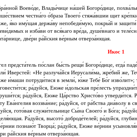
бра́нной Воево́де, Влады́чице на́шей Богоро́дице, похва́льн
ше́ствием честна́го о́браза Твоего́ стяжа́вшии щит кре́пк
же, я́ко иму́щая держа́ву непобеди́мую, покры́й и защити́
еви́димых и изба́ви от вся́каго вре́да, душе́внаго и теле́сна
та́рнице, две́ри ра́йския ве́рным отверза́ющая.
И
кос 1
гел предста́тель по́слан бы́сть рещи́ Богоро́дице, егда́ пад
ли́ Иверстей: «Не разлуча́йся Иерусали́ма, жре́бий же, Теб
же и́маши потруди́тися в земли́, ю́же Тебе́ Бо́г изво́лит»;
говести́тся; ра́дуйся, Еюже и́дольская пре́лесть упраздни́т
руши́тся; pа́дуйся, Еюже Ца́рство Христо́во утверди́тся. 
́ту Ева́нгелия воззва́ние; ра́дуйся, от ра́бства диа́волу в 
дуйся, гото́вая служи́тельнице Сы́на Своего́ и Бо́га; ра́
еля́ющая. Ра́дуйся, высото́ доброде́телей; ра́дуйся, глуб
е́рнии познаю́т Творца́; ра́дуйся, Еюже ве́рнии усыновля́ю
́ри ра́йския ве́рным отверза́ющая.