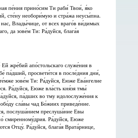
ая пе́ния прино́сим Ти раби́ Твои́, я́ко
ий, сте́ну необори́мую и стра́жа неусы́пна.
 нас, Влады́чице, от всех враго́в ви́димых
го, да зове́м Ти: Ра́дуйся, блага́я
е́ Ей жре́бий апо́стольскаго служе́ния в
е́ па́дший, просвети́тся в после́дния дни́,
 те́мже зове́м Ти: Ра́дуйся, Еюже Ева́нгелие
ся. Ра́дуйся, Еюже вла́сть кня́зя тмы́
Ра́дуйся, па́дших во тму идолослуже́ния к
свобо́ду сла́вы чад Бо́жиих приведе́ние.
дуйся, послуша́нием преслуша́ние Евы
ино́ смиренному́дрия. Ра́дуйся, Еюже
тся Отцу́. Ра́дуйся, блага́я Врата́рнице,