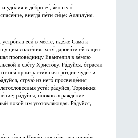
 удо́лия и де́бри ея́, я́ко село́
пасе́ние, внегда́ пе́ти си́це: Аллилу́ия.
стро́ила еси́ в ме́сте, иде́же Сама́ к
 и́щущим спасе́ния, хотя́ дарова́ти ей в щит
вшая пропове́дницу Ева́нгелия в зе́млю
льской к све́ту Христо́ву. Ра́дуйся, о́трасли
 от нея́ произрасти́вшая гро́здие чуде́с и
ра́дуйся, струю́ из него́ просвеще́ния
латослове́сныя уста́; ра́дуйся, Торни́кия
е́ние; ра́дуйся, и́ноков огражде́ние.
чный поко́й им уготовля́ющая. Ра́дуйся,
ца, я́же в Нике́и, смяте́ся, зря копие́м