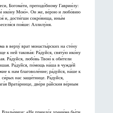
́ еси, Богома́ти, преподо́бному Гаврии́лу:
ми́ ико́ну Мою́». Он же, ве́рою и любо́вию
своя́ и, дости́гши сокро́вища, ины́м
веселя́ся поя́ше: Аллилу́ия.
ма в верху́ врат монасты́рских на сте́ну
́ще к ней такова́я: Ра́дуйся, святу́ю ико́ну
ая. Ра́дуйся, любо́вь Твою́ к оби́тели
вшая. Ра́дуйся, по́мощь на́ша в чужде́й
́жие к нам благоволе́ние; ра́дуйся, на́ше к
я, си́рых нас защи́тнице. Ра́дуйся,
ага́я Врата́рнице, две́ри ра́йския ве́рным
у́, Влады́чице: «Не приидо́х храни́ма бы́ти