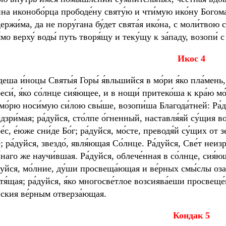
ина иконобо́рца прободе́ну святу́ю и чти́мую ико́ну Богома
ержи́ма, да не пору́гана бу́дет свята́я ико́на, с моли́твою 
́мо верху́ воды́ путь творя́щу и теку́щу к за́паду, возопи́ 
И
кос 4
́деша и́ноцы Святы́я Горы́ я́вльшийся в мо́ри я́ко пла́мень, 
еси́, я́ко со́лнце сия́ющее, и в нощи́ притеко́ша к кра́ю мо
мо́рю носи́мую си́лою свы́ше, возопи́ша Благода́тней: Ра
дзри́мая; ра́дуйся, сто́лпе о́гненный, наставля́яй су́щия в
е́с, е́юже сни́де Бо́г; ра́дуйся, мо́сте, преводя́й су́щих от з
; ра́дуйся, звездо́, явля́ющая Со́лнце. Ра́дуйся, Све́т неиз
́наго же научи́вшая. Ра́дуйся, облече́нная в со́лнце, сия́
дуйся, мо́лние, ду́ши просвеща́ющая и ве́рных смы́слы озар
тя́щая; ра́дуйся, я́ко многосве́тлое возсиява́еши просвеще́
йския ве́рным отверза́ющая.
К
ондак 5