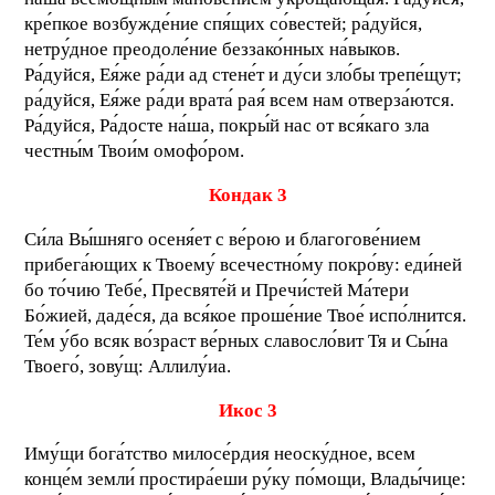
кре́пкое возбужде́ние спя́щих со́вестей; ра́дуйся,
нетру́дное преодоле́ние беззако́нных на́выков.
Ра́дуйся, Ея́же ра́ди ад стене́т и ду́си зло́бы трепе́щут;
ра́дуйся, Ея́же ра́ди врата́ рая́ всем нам отверза́ются.
Ра́дуйся, Ра́досте на́ша, покры́й нас от вся́каго зла
честны́м Твои́м омофо́ром.
Кондак 3
Си́ла Вы́шняго осеня́ет с ве́рою и благогове́нием
прибега́ющих к Твоему́ всечестно́му покро́ву: еди́ней
бо то́чию Тебе́, Пресвяте́й и Пречи́стей Ма́тери
Бо́жией, даде́ся, да вся́кое проше́ние Твое́ испо́лнится.
Те́м у́бо всяк во́зраст ве́рных славосло́вит Тя и Сы́на
Твоего́, зову́щ: Аллилу́иа.
Икос 3
Иму́щи бога́тство милосе́рдия неоску́дное, всем
конце́м земли́ простира́еши ру́ку по́мощи, Влады́чице: