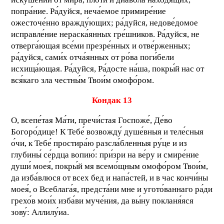
попра́ние. Ра́дуйся, неча́емое примире́ние
ожесточе́нно вражду́ющих; ра́дуйся, недове́домое
исправле́ние нераска́янных гре́шников. Ра́дуйся, не
отверга́ющая все́ми презре́нных и отве́рженных;
ра́дуйся, сами́х отча́янных от ро́ва поги́бели
исхища́ющая. Ра́дуйся, Ра́досте на́ша, покры́й нас от
вся́каго зла честны́м Твои́м омофо́ром.
Кондак 13
О, всепе́тая Ма́ти, пречи́стая Госпоже́, Де́во
Богоро́дице! К Тебе́ возвожду́ душе́вныя и теле́сныя
о́чи, к Тебе́ простира́ю разсла́бленныя ру́це и из
глубины́ се́рдца вопию́: при́зри на ве́ру и смире́ние
души́ моея́, покры́й мя всемо́щным омофо́ром Твои́м,
да изба́влюся от всех бед и напа́стей, и в час кончи́ны
моея́, о Всеблага́я, предста́ни мне и угото́ваннаго ра́ди
грехо́в мои́х изба́ви муче́ния, да вы́ну покланя́яся
зову́: Аллилу́иа.