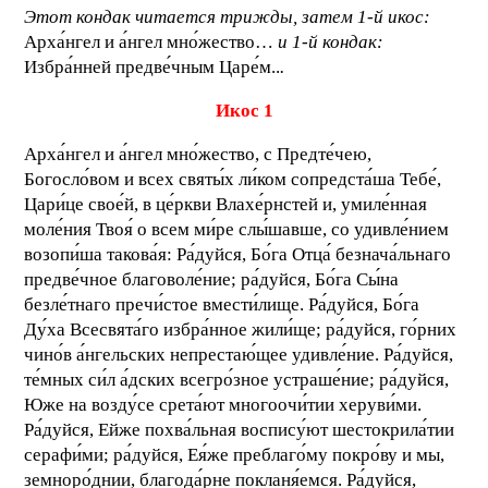
Этот кондак читается трижды, затем 1-й икос:
Арха́нгел и а́нгел мно́жество…
и 1-й кондак:
Избра́нней предве́чным Царе́м..
.
Икос 1
Арха́нгел и а́нгел мно́жество, с Предте́чею,
Богосло́вом и всех святы́х ли́ком сопредста́ша Тебе́,
Цари́це свое́й, в це́ркви Влахе́рнстей и, умиле́нная
моле́ния Твоя́ о всем ми́ре слы́шавше, со удивле́нием
возопи́ша такова́я: Ра́дуйся, Бо́га Отца́ безнача́льнаго
предве́чное благоволе́ние; ра́дуйся, Бо́га Сы́на
безле́тнаго пречи́стое вмести́лище. Ра́дуйся, Бо́га
Ду́ха Всесвята́го избра́нное жили́ще; ра́дуйся, го́рних
чино́в а́нгельских непрестаю́щее удивле́ние. Ра́дуйся,
те́мных си́л а́дских всегро́зное устраше́ние; ра́дуйся,
Юже на возду́се срета́ют многоочи́тии херуви́ми.
Ра́дуйся, Ейже похва́льная воспису́ют шестокрила́тии
серафи́ми; ра́дуйся, Ея́же преблаго́му покро́ву и мы,
земноро́днии, благода́рне покланя́емся. Ра́дуйся,