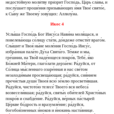
недосто́йную моли́тву при́зрит Госпо́дь, Ца́рь сла́вы, и
послу́шает проше́ния призыва́ющих и́мя Твое́ свято́е,
к Сы́ну же Твоему́ зову́щих: Аллилу́иа.
Икос 4
Услы́ша Госпо́дь Бог Иису́са Нави́на моля́щася, и
повелева́юща со́лнцу ста́ти, до́ндеже отмсти́т враго́м.
Слы́шит и Твоя́ ны́не моле́ния Госпо́дь Иису́с,
избра́нная пала́то Ду́ха Свята́го. Те́мже и мы,
гре́шнии, на Тво́й наде́ющеся покро́в, Тебе́, я́ко
Бо́жией Ма́тери, глаго́лати дерза́ем: Ра́дуйся, от
Со́лнца мы́сленнаго озаре́нная и нас све́том
незаходи́мым просвеща́ющая; ра́дуйся, сия́нием
пречи́стыя души́ Твоея́ всю́ зе́млю просвети́вшая.
Ра́дуйся, чистото́ю телесе́ Твоего́ вся небеса́
возвесели́вшая; ра́дуйся, святы́х оби́телей Христо́вых
покро́в и снабде́ние. Ра́дуйся, ве́рных па́стырей
Це́ркве бо́дрость и вразумле́ние; ра́дуйся,
богобоя́зненных и́ноков и и́нокинь наста́внице.