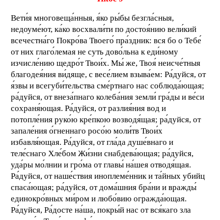
Вети́я многовеща́нныя, я́ко ры́бы безгла́сныя,
недоуме́ют, ка́ко восхвали́ти по достоя́нию вели́кий
всечестна́го Покро́ва Твоего́ пра́здник: вся бо о Тебе́
от них глаго́лемая не суть дово́льна к еди́ному
изчисле́нию щедро́т Твои́х. Мы́ же, Твоя́ неисче́тныя
благодея́ния ви́дяще, с весе́лием взыва́ем: Ра́дуйся, от
я́звы и всегуби́тельства сме́ртнаго нас соблюда́ющая;
ра́дуйся, от внеза́пнаго колеба́ния земли́ гра́ды и ве́си
сохраня́ющая. Ра́дуйся, от разлия́ния вод и
потопле́ния руко́ю кре́пкою возводя́щая; ра́дуйся, от
запале́ния о́гненнаго росо́ю моли́тв Твои́х
избавля́ющая. Ра́дуйся, от гла́да душе́внаго и
теле́снаго Хле́бом Жи́зни снабдева́ющая; ра́дуйся,
уда́ры мо́лнии и гро́ма от главы́ на́шея отводя́щая.
Ра́дуйся, от наше́ствия иноплеме́нник и та́йных убийц
спаса́ющая; ра́дуйся, от дома́шния бра́ни и вражды́
единокро́вных ми́ром и любо́вию огражда́ющая.
Ра́дуйся, Ра́досте на́ша, покры́й нас от вся́каго зла