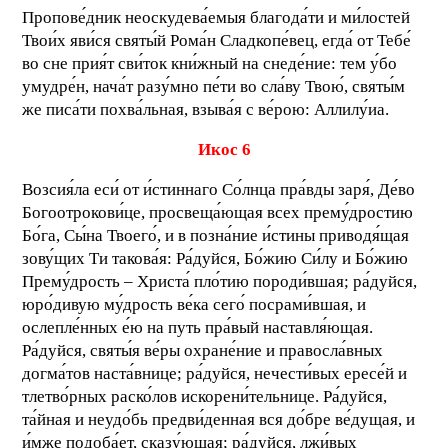
Пропове́дник неоскудева́емыя благода́ти и ми́лостей
Твои́х яви́ся святы́й Рома́н Сладкопе́вец, егда́ от Тебе́
во сне прия́т сви́ток кни́жный на снеде́ние: тем у́бо
умудре́н, нача́т разу́мно пе́ти во сла́ву Твою́, святы́м
же писа́ти похва́льная, взыва́я с ве́рою: Аллилу́иа.
Икос 6
Возсия́ла еси́ от и́стиннаго Со́лнца пра́вды заря́, Де́во
Богоотрокови́це, просвеща́ющая всех прему́дростию
Бо́га, Сы́на Твоего́, и в позна́ние и́стины приводя́щая
зову́щих Ти такова́я: Ра́дуйся, Бо́жию Си́лу и Бо́жию
Прему́дрость – Христа́ пло́тию породи́вшая; ра́дуйся,
юро́дивую му́дрость ве́ка сего́ посрами́вшая, и
ослепле́нных е́ю на путь пра́вый наставля́ющая.
Ра́дуйся, святы́я ве́ры охране́ние и правосла́вных
догма́тов наста́внице; ра́дуйся, нечести́вых ересе́й и
тлетво́рных раско́лов искорени́тельнице. Ра́дуйся,
та́йная и неудо́бь предви́денная вся до́бре ве́дущая, и
и́мже подоба́ет, сказу́ющая; ра́дуйся, лжи́вых