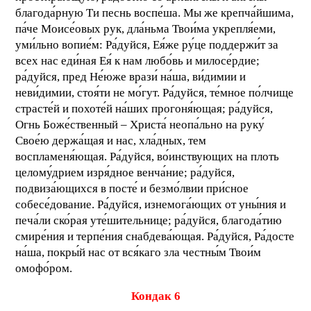
благода́рную Ти песнь воспе́ша. Мы же крепча́йшима,
па́че Моисе́овых рук, дла́ньма Твои́ма укрепля́еми,
уми́льно вопие́м: Ра́дуйся, Ея́же ру́це поддержи́т за
всех нас еди́ная Ея́ к нам любо́вь и милосе́рдие;
ра́дуйся, пред Не́юже врази́ на́ша, ви́димии и
неви́димии, стоя́ти не мо́гут. Ра́дуйся, те́мное по́лчище
страсте́й и похоте́й на́ших прогоня́ющая; ра́дуйся,
Огнь Боже́ственный – Христа́ неопа́льно на руку́
Свое́ю держа́щая и нас, хла́дных, тем
воспламеня́ющая. Ра́дуйся, во́инствующих на плоть
целому́дрием изря́дное венча́ние; ра́дуйся,
подвиза́ющихся в посте́ и безмо́лвии при́сное
собесе́дование. Ра́дуйся, изнемога́ющих от уны́ния и
печа́ли ско́рая уте́шительнице; ра́дуйся, благода́тию
смире́ния и терпе́ния снабдева́ющая. Ра́дуйся, Ра́досте
на́ша, покры́й нас от вся́каго зла честны́м Твои́м
омофо́ром.
Кондак 6