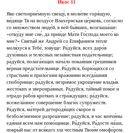
Икос 11
Яко светоприе́мную свещу́, в моли́тве горя́щую,
ви́дяще Тя на возду́се Влахе́рнская це́рковь, согла́сно
со мно́жеством люде́й, в не́й бы́вших, возглаша́ше:
«отку́ду мне сие́, да прии́де Ма́ти Го́спода моего́ ко
мне?» Святы́й же Андре́й со Епифа́нием те́пле
моля́хуся к Тебе́, зову́ще: Ра́дуйся, всех даро́в
духо́вных и теле́сных незави́стная пода́тельнице;
ра́дуйся, полага́ющих нача́ло покая́ния гре́шников
ве́рная предста́тельнице. Ра́дуйся, борю́щихся со
страстьми́ и прило́гами вра́жиими всегда́шняя
спобо́рнице; ра́дуйся, незри́мое укроще́ние влады́к
жесто́ких и зверонра́вных. Ра́дуйся, та́йный поко́е и
отра́до рабо́в кро́тких и стра́ждущих; ра́дуйся,
всежела́нное соверше́ние благи́х супру́жеств.
Ра́дуйся, ма́терей детородя́щих ско́рое и
безболе́зненное разреше́ние; ра́дуйся, в час кончи́ны
еди́ная всем нам помо́щнице. Ра́дуйся, Ра́досте на́ша,
покры́й нас от вся́каго зла честны́м Твои́м омофо́ром.