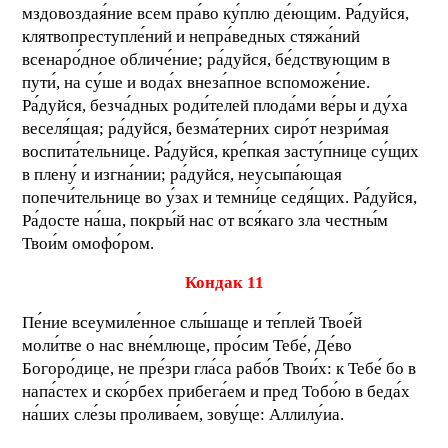
мздовоздая́ние всем пра́во ку́плю де́ющим. Ра́дуйся,
клятвопреступле́ний и непра́ведных стяжа́ний
всенаро́дное обличе́ние; ра́дуйся, бе́дствующим в
пути́, на су́ше и вода́х внеза́пное вспоможе́ние.
Ра́дуйся, безча́дных роди́телей плода́ми ве́ры и ду́ха
веселя́щая; ра́дуйся, безма́терних сиро́т незри́мая
воспита́тельнице. Ра́дуйся, кре́пкая засту́пнице су́щих
в плену́ и изгна́нии; ра́дуйся, неусыпа́ющая
попечи́тельнице во у́зах и темни́це седя́щих. Ра́дуйся,
Ра́досте на́ша, покры́й нас от вся́каго зла честны́м
Твои́м омофо́ром.
Кондак 11
Пе́ние всеумиле́нное слы́шаще и те́плей Твое́й
моли́тве о нас вне́млюще, про́сим Тебе́, Де́во
Богоро́дице, не пре́зри гла́са рабо́в Твои́х: к Тебе́ бо в
напа́стех и ско́рбех прибега́ем и пред Тобо́ю в беда́х
на́ших сле́зы пролива́ем, зову́ще: Аллилу́иа.