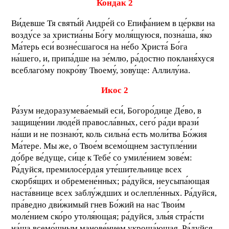
Кондак 2
Ви́девше Тя святы́й Андре́й со Епифа́нием в це́ркви на
возду́се за христиа́ны Бо́гу моля́щуюся, позна́ша, я́ко
Ма́терь еси́ возне́сшагося на не́бо Христа́ Бо́га
на́шего, и, припа́дше на зе́млю, ра́достно покланя́хуся
всеблаго́му покро́ву Твоему́, зову́ще: Аллилу́иа.
Икос 2
Ра́зум недоразумева́емый еси́, Богоро́дице Де́во, в
защище́нии люде́й правосла́вных, сего́ ра́ди врази́
на́ши и не познаю́т, коль сильна́ есть моли́тва Бо́жия
Ма́тере. Мы же, о Твое́м всемо́щнем заступле́нии
до́бре ве́дуще, си́це к Тебе́ со умиле́нием зове́м:
Ра́дуйся, премилосе́рдая уте́шительнице всех
скорбя́щих и обремене́нных; ра́дуйся, неусыпа́ющая
наста́внице всех заблу́ждших и ослепле́нных. Ра́дуйся,
пра́ведно дви́жимый гнев Бо́жий на нас Твои́м
моле́нием ско́ро утоля́ющая; ра́дуйся, злы́я стра́сти
на́ша всемо́щным манове́нием укроща́ющая. Ра́дуйся,