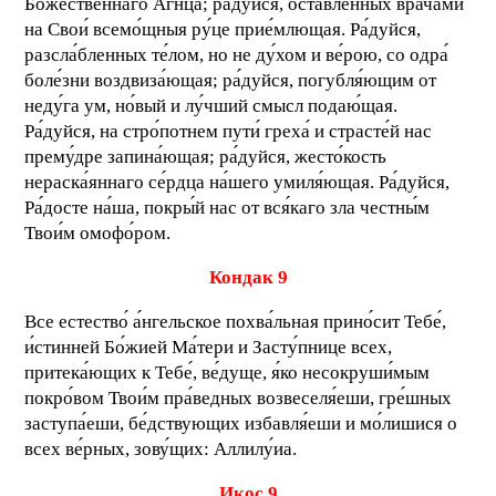
Боже́ственнаго Агнца; ра́дуйся, оста́вленных врача́ми
на Свои́ всемо́щныя ру́це прие́млющая. Ра́дуйся,
разсла́бленных те́лом, но не ду́хом и ве́рою, со одра́
боле́зни воздвиза́ющая; ра́дуйся, погубля́ющим от
неду́га ум, но́вый и лу́чший смысл подаю́щая.
Ра́дуйся, на стро́потнем пути́ греха́ и страсте́й нас
прему́дре запина́ющая; ра́дуйся, жесто́кость
нераска́яннаго се́рдца на́шего умиля́ющая. Ра́дуйся,
Ра́досте на́ша, покры́й нас от вся́каго зла честны́м
Твои́м омофо́ром.
Кондак 9
Все естество́ а́нгельское похва́льная прино́сит Тебе́,
и́стинней Бо́жией Ма́тери и Засту́пнице всех,
притека́ющих к Тебе́, ве́дуще, я́ко несокруши́мым
покро́вом Твои́м пра́ведных возвеселя́еши, гре́шных
заступа́еши, бе́дствующих избавля́еши и мо́лишися о
всех ве́рных, зову́щих: Аллилу́иа.
Икос 9