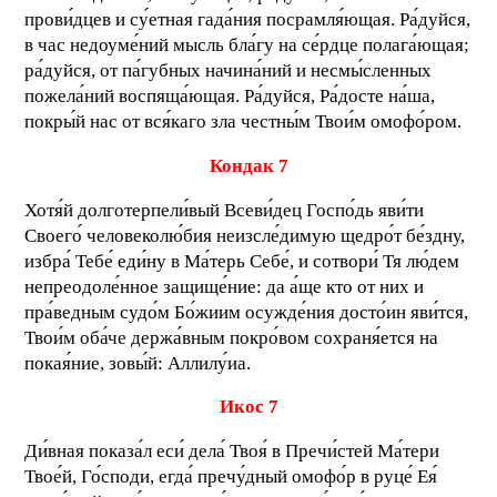
прови́дцев и су́етная гада́ния посрамля́ющая. Ра́дуйся,
в час недоуме́ний мысль бла́гу на се́рдце полага́ющая;
ра́дуйся, от па́губных начина́ний и несмы́сленных
пожела́ний воспяща́ющая. Ра́дуйся, Ра́досте на́ша,
покры́й нас от вся́каго зла честны́м Твои́м омофо́ром.
Кондак 7
Хотя́й долготерпели́вый Всеви́дец Госпо́дь яви́ти
Своего́ человеколю́бия неизсле́димую щедро́т бе́здну,
избра́ Тебе́ еди́ну в Ма́терь Себе́, и сотвори́ Тя лю́дем
непреодоле́нное защище́ние: да а́ще кто от них и
пра́ведным судо́м Бо́жиим осужде́ния досто́ин яви́тся,
Твои́м оба́че держа́вным покро́вом сохраня́ется на
покая́ние, зовы́й: Аллилу́иа.
Икос 7
Ди́вная показа́л еси́ дела́ Твоя́ в Пречи́стей Ма́тери
Твое́й, Го́споди, егда́ пречу́дный омофо́р в руце́ Ея́