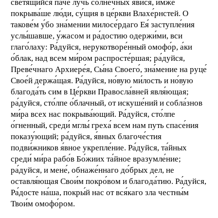
светя́щийся па́че лучь со́лнечных яви́ся, и́мже
покрыва́ше лю́ди, су́щия в це́ркви Влахе́рнстей. О
такове́м у́бо зна́мении милосе́рдаго Ея́ заступле́ния
услы́шавше, у́жасом и ра́достию одержи́ми, вси
глаго́лаху: Ра́дуйся, нерукотворе́нный омофо́р, а́ки
о́блак, над всем ми́ром распросте́ршая; ра́дуйся,
Преве́чнаго Архиере́я, Сы́на Своего́, зна́мение на руце́
Свое́й держа́щая. Ра́дуйся, но́вую ми́лость и но́вую
благода́ть сим в Це́ркви Правосла́вней явля́ющая;
ра́дуйся, сто́лпе о́блачный, от искуше́ний и собла́знов
ми́ра всех нас покрыва́ющий. Ра́дуйся, сто́лпе
о́гненный, среди́ мглы́ греха́ всем нам путь спасе́ния
показу́ющий; ра́дуйся, я́вных благоче́стия
подви́жников я́вное укрепле́ние. Ра́дуйся, та́йных
среди́ ми́ра рабо́в Бо́жиих та́йное вразумле́ние;
ра́дуйся, и мене́, обнаже́ннаго до́брых дел, не
оставля́ющая Свои́м покро́вом и благода́тию. Ра́дуйся,
Ра́досте на́ша, покры́й нас от вся́каго зла честны́м
Твои́м омофо́ром.