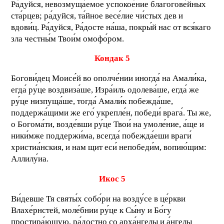
Ра́дуйся, невозмуща́емое успокое́ние благогове́йных
ста́рцев; ра́дуйся, та́йное весе́лие чи́стых дев и
вдови́ц. Ра́дуйся, Ра́досте на́ша, покры́й нас от вся́каго
зла честны́м Твои́м омофо́ром.
Кондак 5
Богови́дец Моисе́й во ополче́нии иногда́ на Амали́ка,
егда́ ру́це воздвиза́ше, Изра́иль одолева́ше, егда́ же
ру́це низпуща́ше, тогда́ Амали́к побежда́ше,
поддержа́щими же его́ укрепле́н, победи́ врага́. Ты же,
о Богома́ти, возде́вши ру́це Твои́ на умоле́ние, а́ще и
ники́мже поддержи́ма, всегда́ побежда́еши враги́
христиа́нския, и нам щит еси́ непобеди́м, вопию́щим:
Аллилу́иа.
Икос 5
Ви́девше Тя святы́х собо́ри на возду́се в це́ркви
Влахе́рнстей, моле́бнии ру́це к Сы́ну и Бо́гу
простира́ющую, ра́достно со арха́нгелы и а́нгелы