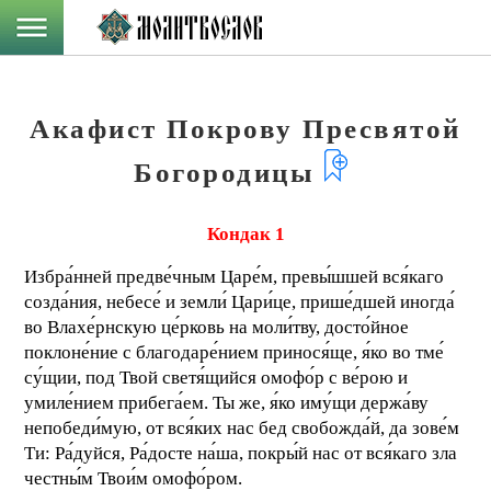
Акафист Покрову Пресвятой
Богородицы
Кондак 1
Избра́нней предве́чным Царе́м, превы́шшей вся́каго
созда́ния, небесе́ и земли́ Цари́це, прише́дшей иногда́
во Влахе́рнскую це́рковь на моли́тву, досто́йное
поклоне́ние с благодаре́нием принося́ще, я́ко во тме́
су́щии, под Твой светя́щийся омофо́р с ве́рою и
умиле́нием прибега́ем. Ты же, я́ко иму́щи держа́ву
непобеди́мую, от вся́ких нас бед свобожда́й, да зове́м
Ти: Ра́дуйся, Ра́досте на́ша, покры́й нас от вся́каго зла
честны́м Твои́м омофо́ром.