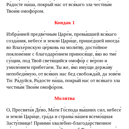
Ра́досте на́ша, покры́й нас от вся́каго зла честны́м
Твои́м омофо́ром.
Кондак 1
Избра́нней предве́чным Царе́м, превы́шшей вся́каго
созда́ния, небесе́ и земли́ Цари́це, прише́дшей иногда́
во Влахе́рнскую це́рковь на моли́тву, досто́йное
поклоне́ние с благодаре́нием принося́ще, я́ко во тме́
су́щии, под Твой светя́щийся омофо́р с ве́рою и
умиле́нием прибега́ем. Ты же, я́ко иму́щи держа́ву
непобеди́мую, от вся́ких нас бед свобожда́й, да зове́м
Ти: Ра́дуйся, Ра́досте на́ша, покры́й нас от вся́каго зла
честны́м Твои́м омофо́ром.
Молитва
О, Пресвята́я Де́во, Ма́ти Го́спода вы́шних сил, небесе́
и земли́ Цари́це, гра́да и страны́ на́шея всемо́щная
Засту́пнице! Приими́ хвале́бно-благода́рственное