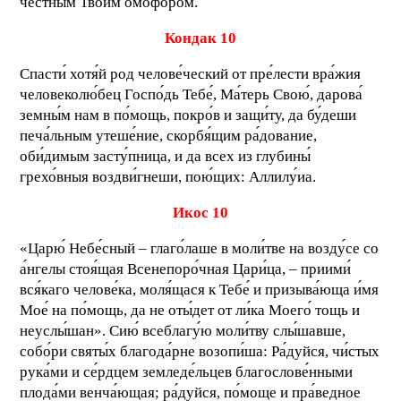
честны́м Твои́м омофо́ром.
Кондак 10
Спасти́ хотя́й род челове́ческий от пре́лести вра́жия
человеколю́бец Госпо́дь Тебе́, Ма́терь Свою́, дарова́
земны́м нам в по́мощь, покро́в и защи́ту, да бу́деши
печа́льным утеше́ние, скорбя́щим ра́дование,
оби́димым засту́пница, и да всех из глубины́
грехо́вныя воздви́гнеши, пою́щих: Аллилу́иа.
Икос 10
«Царю́ Небе́сный – глаго́лаше в моли́тве на возду́се со
а́нгелы стоя́щая Всенепоро́чная Цари́ца, – приими́
вся́каго челове́ка, моля́щася к Тебе́ и призыва́юща и́мя
Мое́ на по́мощь, да не оты́дет от ли́ка Моего́ тощь и
неуслы́шан». Сию́ всеблагу́ю моли́тву слы́шавше,
собо́ри святы́х благода́рне возопи́ша: Ра́дуйся, чи́стых
рука́ми и се́рдцем земледе́льцев благослове́нными
плода́ми венча́ющая; ра́дуйся, по́моще и пра́ведное