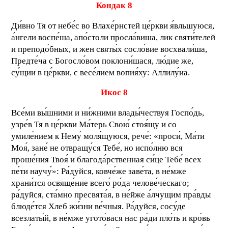
Кондак 8
Ди́вно Тя от небе́с во Влахе́рнстей це́ркви я́вльшуюся,
а́нгели воспе́ша, апо́столи просла́виша, лик святи́телей
и преподо́бных, и жен святы́х сосло́вие восхвали́ша,
Предте́ча с Богосло́вом поклони́шася, лю́дие же,
су́щии в це́ркви, с весе́лием вопия́ху: Аллилу́иа.
Икос 8
Все́ми вы́шними и ни́жними влады́чествуя Госпо́дь,
узре́в Тя в це́ркви Ма́терь Свою́ стоя́щу и со
умиле́нием к Нему́ моля́щуюся, рече́: «проси́, Ма́ти
Моя́, зане́ не отвращу́ся Тебе́, но испо́лню вся
проше́ния Твоя́ и благода́рственная си́це Тебе́ всех
пе́ти научу́»: Ра́дуйся, ковче́же заве́та, в не́мже
храни́тся освяще́ние всего́ ро́да челове́ческаго;
ра́дуйся, ста́мно пресвята́я, в не́йже а́лчущим пра́вды
блюде́тся Хлеб жи́зни ве́чныя. Ра́дуйся, сосу́де
всезлаты́й, в не́мже угото́вася нас ра́ди пло́ть и кро́вь