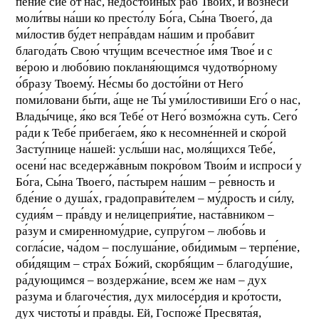
пе́ние сие́ от нас, недосто́йных раб Твои́х, и вознеси́
моли́твы на́ши ко престо́лу Бо́га, Сы́на Твоего́, да
ми́лостив бу́дет непра́вдам на́шим и проба́вит
благода́ть Свою́ чту́щим всечестно́е и́мя Твое́ и с
ве́рою и любо́вию покланя́ющимся чудотво́рному
о́бразу Твоему́. Не́смы бо досто́йни от Него́
поми́ловани бы́ти, а́ще не Ты́ уми́лостивиши Его́ о нас,
Влады́чице, я́ко вся Тебе́ от Него́ возмо́жна суть. Сего́
ра́ди к Тебе́ прибега́ем, я́ко к несомне́нней и ско́рой
Засту́пнице на́шей: услы́ши нас, моля́щихся Тебе́,
осени́ нас вседержа́вным покро́вом Твои́м и испроси́ у
Бо́га, Сы́на Твоего́, па́стырем на́шим – ре́вность и
бде́ние о душа́х, градоправи́телем – му́дрость и си́лу,
судия́м – пра́вду и нелицеприя́тие, наста́вником –
ра́зум и смиренному́дрие, супру́гом – любо́вь и
согла́сие, ча́дом – послуша́ние, оби́димым – терпе́ние,
оби́дящим – стра́х Бо́жий, скорбя́щим – благоду́шие,
ра́дующимся – воздержа́ние, всем же нам – дух
ра́зума и благоче́стия, дух милосе́рдия и кро́тости,
дух чистоты́ и пра́вды. Ей, Госпоже́ Пресвята́я,