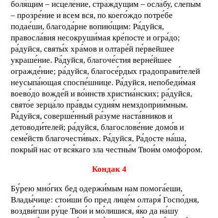
боля́щим – исцеле́ние, стра́ждущим – осла́бу, слепы́м
– прозре́ние и всем вся, по коего́ждо потре́бе
подае́ши, благода́рне вопию́щим: Ра́дуйся,
правосла́вия несокруши́мая кре́посте и огра́до;
ра́дуйся, святы́х хра́мов и олтаре́й пе́рвейшее
украше́ние. Ра́дуйся, благоче́стия верне́йшее
огражде́ние; ра́дуйся, благосе́рдых градоправи́телей
неусыпа́ющая споспе́шнице. Ра́дуйся, непобеди́мая
воево́до вожде́й и во́инств христиа́нских; ра́дуйся,
свято́е зерца́ло пра́вды судия́м немздоприи́мным.
Ра́дуйся, соверше́нный ра́зуме наста́вников и
детоводи́телей; ра́дуйся, благослове́ние домо́в и
семе́йств благочести́вых. Ра́дуйся, Ра́досте на́ша,
покры́й нас от вся́каго зла честны́м Твои́м омофо́ром.
Кондак 4
Бу́рею мно́гих бед одержи́мым нам помога́еши,
Влады́чице: стои́ши бо пред лице́м олтаря́ Госпо́дня,
воздви́гши ру́це Твои́ и мо́лишися, я́ко да на́шу