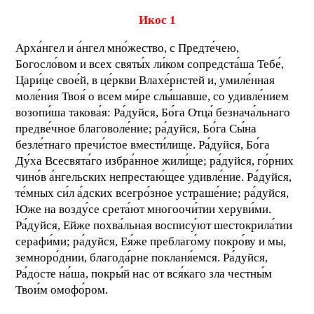
Икос 1
Арха́нгел и а́нгел мно́жество, с Предте́чею,
Богосло́вом и всех святы́х ли́ком сопредста́ша Тебе́,
Цари́це свое́й, в це́ркви Влахе́рнстей и, умиле́нная
моле́ния Твоя́ о всем ми́ре слы́шавше, со удивле́нием
возопи́ша такова́я: Ра́дуйся, Бо́га Отца́ безнача́льнаго
предве́чное благоволе́ние; ра́дуйся, Бо́га Сы́на
безле́тнаго пречи́стое вмести́лище. Ра́дуйся, Бо́га
Ду́ха Всесвята́го избра́нное жили́ще; ра́дуйся, го́рних
чино́в а́нгельских непрестаю́щее удивле́ние. Ра́дуйся,
те́мных си́л а́дских всегро́зное устраше́ние; ра́дуйся,
Юже на возду́се срета́ют многоочи́тии херуви́ми.
Ра́дуйся, Ейже похва́льная воспису́ют шестокрила́тии
серафи́ми; ра́дуйся, Ея́же преблаго́му покро́ву и мы,
земноро́днии, благода́рне покланя́емся. Ра́дуйся,
Ра́досте на́ша, покры́й нас от вся́каго зла честны́м
Твои́м омофо́ром.